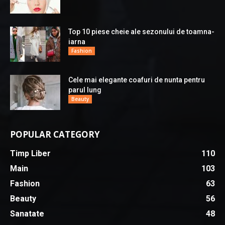
Top 10 piese cheie ale sezonului de toamna-
iarna
Fashion
Cele mai elegante coafuri de nunta pentru
parul lung
Beauty
POPULAR CATEGORY
Timp Liber
110
Main
103
Fashion
63
Beauty
56
Sanatate
48