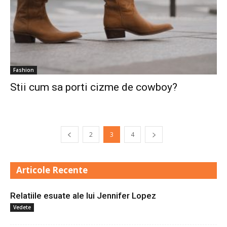
Fashion
Stii cum sa porti cizme de cowboy?
2
3
4
Articole Recente
Relatiile esuate ale lui Jennifer Lopez
Vedete