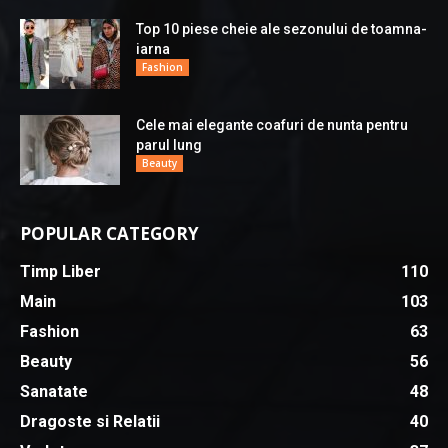
Top 10 piese cheie ale sezonului de toamna-
iarna
Fashion
Cele mai elegante coafuri de nunta pentru
parul lung
Beauty
POPULAR CATEGORY
Timp Liber
110
Main
103
Fashion
63
Beauty
56
Sanatate
48
Dragoste si Relatii
40