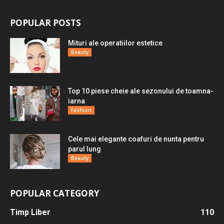
POPULAR POSTS
Mituri ale operatiilor estetice
Beauty
Top 10 piese cheie ale sezonului de toamna-
iarna
Fashion
Cele mai elegante coafuri de nunta pentru
parul lung
Beauty
POPULAR CATEGORY
Timp Liber
110