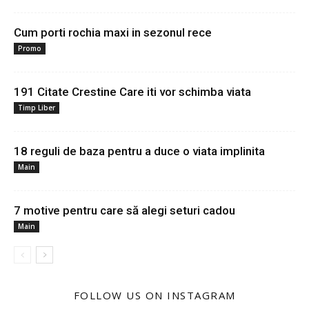
Cum porti rochia maxi in sezonul rece
Promo
191 Citate Crestine Care iti vor schimba viata
Timp Liber
18 reguli de baza pentru a duce o viata implinita
Main
7 motive pentru care să alegi seturi cadou
Main
FOLLOW US ON INSTAGRAM