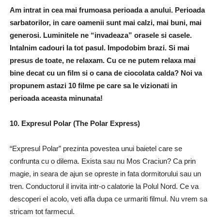
Am intrat in cea mai frumoasa perioada a anului. Perioada
sarbatorilor, in care oamenii sunt mai calzi, mai buni, mai
generosi. Luminitele ne “invadeaza” orasele si casele.
Intalnim cadouri la tot pasul. Impodobim brazi. Si mai
presus de toate, ne relaxam. Cu ce ne putem relaxa mai
bine decat cu un film si o cana de ciocolata calda? Noi va
propunem astazi 10 filme pe care sa le vizionati in
perioada aceasta minunata!
10. Expresul Polar (The Polar Express)
“Expresul Polar” prezinta povestea unui baietel care se
confrunta cu o dilema. Exista sau nu Mos Craciun? Ca prin
magie, in seara de ajun se opreste in fata dormitorului sau un
tren. Conductorul il invita intr-o calatorie la Polul Nord. Ce va
descoperi el acolo, veti afla dupa ce urmariti filmul. Nu vrem sa
stricam tot farmecul.