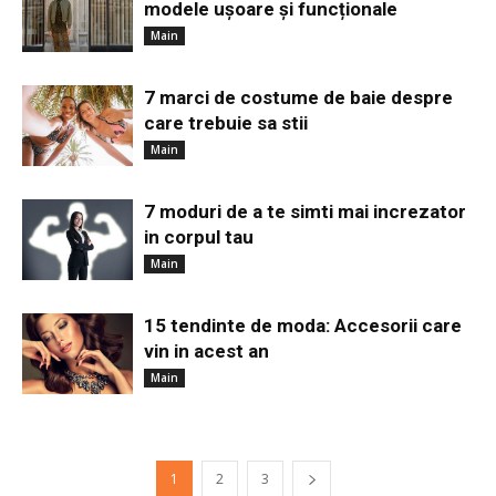
modele ușoare și funcționale
Main
7 marci de costume de baie despre
care trebuie sa stii
Main
7 moduri de a te simti mai increzator
in corpul tau
Main
15 tendinte de moda: Accesorii care
vin in acest an
Main
1
2
3