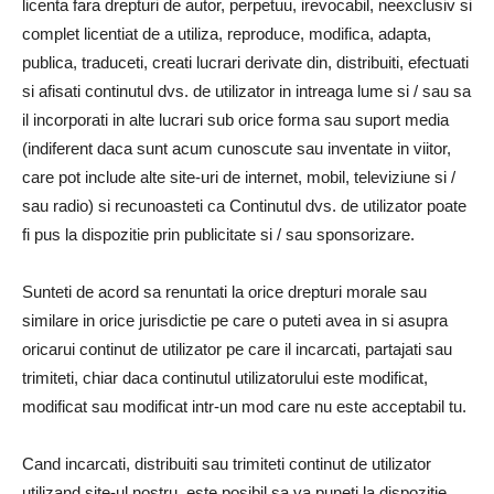
licenta fara drepturi de autor, perpetuu, irevocabil, neexclusiv si
complet licentiat de a utiliza, reproduce, modifica, adapta,
publica, traduceti, creati lucrari derivate din, distribuiti, efectuati
si afisati continutul dvs. de utilizator in intreaga lume si / sau sa
il incorporati in alte lucrari sub orice forma sau suport media
(indiferent daca sunt acum cunoscute sau inventate in viitor,
care pot include alte site-uri de internet, mobil, televiziune si /
sau radio) si recunoasteti ca Continutul dvs. de utilizator poate
fi pus la dispozitie prin publicitate si / sau sponsorizare.
Sunteti de acord sa renuntati la orice drepturi morale sau
similare in orice jurisdictie pe care o puteti avea in si asupra
oricarui continut de utilizator pe care il incarcati, partajati sau
trimiteti, chiar daca continutul utilizatorului este modificat,
modificat sau modificat intr-un mod care nu este acceptabil tu.
Cand incarcati, distribuiti sau trimiteti continut de utilizator
utilizand site-ul nostru, este posibil sa va puneti la dispozitie