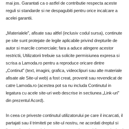
mai jos. Garantati ca o astfel de contributie respecta aceste
reguli si standarde si ne despagubiti pentru orice incalcare a
acelei garantii.
„Materialele”, afisate sau altfel (inclusiv codul sursa), continute
pe site sunt protejate de legile aplicabile privind drepturile de
autor si marcile comerciale; fara a aduce atingere acestor
restrictii, Utilizatorii trebuie sa solicite permisiunea expresa si
scrisa a Lamoda.ro pentru a reproduce oricare dintre
„Continut” (text, imagini, grafica, videoclipuri sau alte materiale
afisate ale Site-ul web) a fost creat, provenit sau revendicat de
catre Lamoda.ro (acestea pot sa nu includa Continutul in
legatura cu acele site-uri web descrise in sectiunea „Link-uri”
din prezentul Acord).
In ceea ce priveste continutul utilizatorului pe care il incarcati, il
partajati sau il trimiteti pe site-ul nostru, ne acordati dreptul si