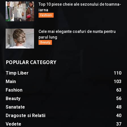
Top 10 piese cheie ale sezonului de toamna-
iarna
Fashion
Cele mai elegante coafuri de nunta pentru
parul lung
Beauty
POPULAR CATEGORY
Timp Liber
110
Main
103
Fashion
63
Beauty
56
Sanatate
48
Dragoste si Relatii
40
Vedete
37