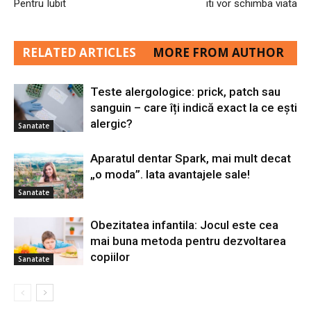
Pentru Iubit
iti vor schimba viata
RELATED ARTICLES
MORE FROM AUTHOR
Teste alergologice: prick, patch sau
sanguin – care îți indică exact la ce ești
alergic?
Sanatate
Aparatul dentar Spark, mai mult decat
„o moda”. Iata avantajele sale!
Sanatate
Obezitatea infantila: Jocul este cea
mai buna metoda pentru dezvoltarea
copiilor
Sanatate