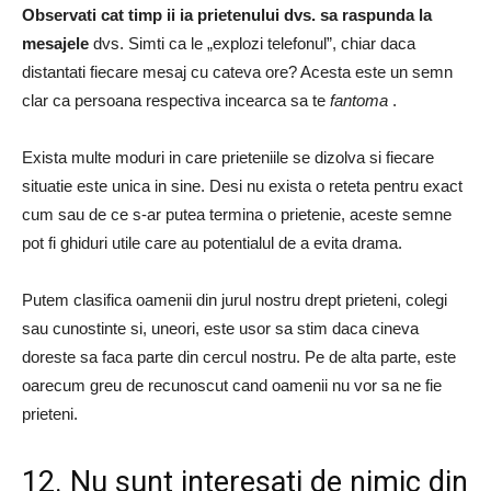
Observati cat timp ii ia prietenului dvs. sa raspunda la
mesajele
dvs. Simti ca le „explozi telefonul”, chiar daca
distantati fiecare mesaj cu cateva ore? Acesta este un semn
clar ca persoana respectiva incearca sa te
fantoma
.
Exista multe moduri in care prieteniile se dizolva si fiecare
situatie este unica in sine. Desi nu exista o reteta pentru exact
cum sau de ce s-ar putea termina o prietenie, aceste semne
pot fi ghiduri utile care au potentialul de a evita drama.
Putem clasifica oamenii din jurul nostru drept prieteni, colegi
sau cunostinte si, uneori, este usor sa stim daca cineva
doreste sa faca parte din cercul nostru. Pe de alta parte, este
oarecum greu de recunoscut cand oamenii nu vor sa ne fie
prieteni.
12. Nu sunt interesati de nimic din