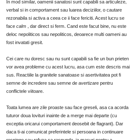
In mod similar, oamenii sanatosi sunt capabili sa articuleze,
verbal si in comportament sau luarea deciziilor, o cautare
rezonabila si activa a ceea ce ii face fericiti. Acest lucru se
face
calm
, dar direct si ferm. Cand este facut bine, nu este
deloc nepoliticos sau nepoliticos, deoarece multi oameni au
fost invatati gresit.
Cei care nu doresc sau nu sunt capabili sa fie un bun prieten
vor avea probleme cu acest lucru, asa cum este descris mai
sus. Reactiile la granitele sanatoase si asertivitatea pot fi
semne de incredere sau semne de avertizare pentru
conflictele viitoare.
Toata lumea are zile proaste sau face greseli, asa ca acorda
tuturor doua lovituri inainte de a merge mai departe (cu
exceptia oricarui comportament deosebit de flagrant). Dar
daca ti-ai comunicat preferintele si persoana in continuare
respinge sau refuza sa raspunda, ia masuri pentru a