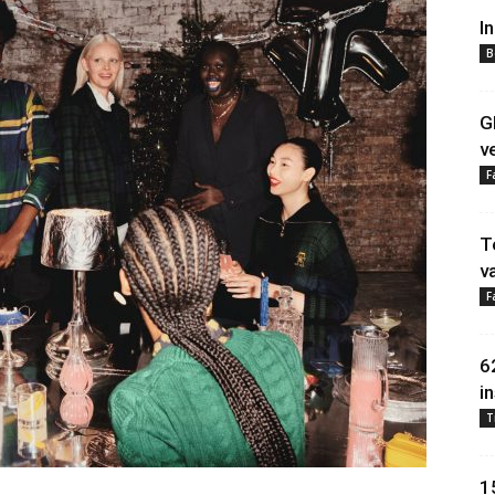
I
B
G
v
F
T
v
F
6
in
T
1