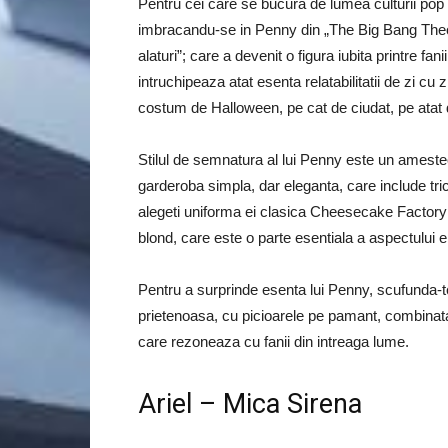
Pentru cei care se bucura de lumea culturii pop 
imbracandu-se in Penny din „The Big Bang Theor
alaturi”; care a devenit o figura iubita printre f
intruchipeaza atat esenta relatabilitatii de zi cu
costum de Halloween, pe cat de ciudat, pe atat 
Stilul de semnatura al lui Penny este un amestec
garderoba simpla, dar eleganta, care include trico
alegeti uniforma ei clasica Cheesecake Factory sau
blond, care este o parte esentiala a aspectului ei
Pentru a surprinde esenta lui Penny, scufunda-te i
prietenoasa, cu picioarele pe pamant, combinat
care rezoneaza cu fanii din intreaga lume.
Ariel – Mica Sirena