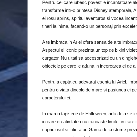
Pentru cei care iubesc povestile incantatoare a
transforme intr-o printesa Disney atemporala, Ari
ei rosu aprins, spiritul aventuros si vocea incanta
tineri la inima, facand-o un personaj prin excel
A te imbraca in Ariel ofera sansa de a te imbrac
Aspectul ei iconic prezinta un top de bikini viole
curgator. Nu uitati sa accesorizati cu un dingleho
obiectele pe care le aduna in incercarea ei de a
Pentru a capta cu adevarat esenta lui Ariel, imbra
pentru o viata dincolo de mare si pasiunea ei p
caracterului ei.
In marea tapiserie de Halloween, arta de a se i
in care creativitatea nu cunoaste limite, in care 
capriciosul si infiorator. Gama de costume prez