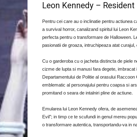
Leon Kennedy – Resident 
Pentru cei care au o inclinatie pentru actiunea 
a survival horror, canalizand spiritul lui Leon K
perfecta pentru o transformare de Halloween. Le
pasionatii de groaza, intruchipeaza atat curajul, cat
Cu o garderoba cu o jacheta distincta de piele ne
cizme de lupta si manusi fara degete, imbracat in
Departamentului de Politie al orasului Raccoon 
emblematic al personajului pentru coapsa si ar
promitand o seara de intalniri pline de actiune.
Emularea lui Leon Kennedy ofera, de asemenea, 
Evil”; in timp ce te scufundi in genul mereu popul
o transformare autentica, transportandu-va in nar