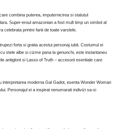
are combina puterea, imputernicirea si statutul
ra. Super-eroul amazonian a fost mult timp un simbol al
ura celebrata printre fanii de toate varstele.
upezi forta si gratia acestui personaj iubit. Costumul ei
a cu stele albe si cizme pana la genunchi, este instantaneu
ile antiglont si Lasso of Truth – accesorii esentiale care
sau interpretarea moderna Gal Gadot, esenta Wonder Woman
ui. Personajul ei a inspirat nenumarati indivizi sa-si