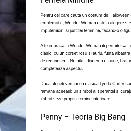
Femeia Minune
Pentru cei care cauta un costum de Halloween c
emblematic, Wonder Woman este o alegere stela
imputernicirii si justitiei feminine, facand-o o fig
A te imbraca in Wonder Woman iti permite sa intr
clasic, cu un corset rosu si auriu, fusta albastr
de recunoscut. Nu uitati diadema ei aurie, bratar
completeaza aspectul.
Daca alegeti versiunea clasica Lynda Carter 
ramane aceeasi: un simbol al sperantei si curajul
imbratiseze propriile eroine interioare.
Penny – Teoria Big Bang