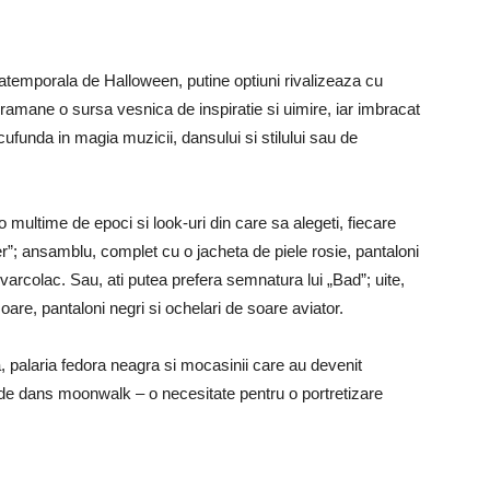
 atemporala de Halloween, putine optiuni rivalizeaza cu
amane o sursa vesnica de inspiratie si uimire, iar imbracat
cufunda in magia muzicii, dansului si stilului sau de
 multime de epoci si look-uri din care sa alegeti, fiecare
ler”; ansamblu, complet cu o jacheta de piele rosie, pantaloni
varcolac. Sau, ati putea prefera semnatura lui „Bad”; uite,
are, pantaloni negri si ochelari de soare aviator.
a, palaria fedora neagra si mocasinii care au devenit
e de dans moonwalk – o necesitate pentru o portretizare