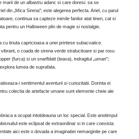
le marii de un albastru adanc si care doresc sa se
el din „Mica Sirena”; este alegerea perfecta. Ariel, cu parul
toare, continua sa capteze inimile fanilor atat tineri, cat si
enta pentru un Halloween plin de magie si nostalgie.
a cu tinuta capricioasa a unei printese subacvatice.
t vibrant, o coada de sirena verde stralucitoare si par rosu
pper (furca) si un snarfblatt (teava), indragitul „uman”;
 explora lumea de suprafata.
tiseaza-i sentimentul aventurii si curiozitatii. Dorinta ei
entru colectia de artefacte umane sunt elemente cheie ale
mbraca a ocupat intotdeauna un loc special. Este anotimpul
obisnuitul este eclipsat de extraordinar si in care coexista
entate aici este o dovada a imaginatiei nemarginite pe care