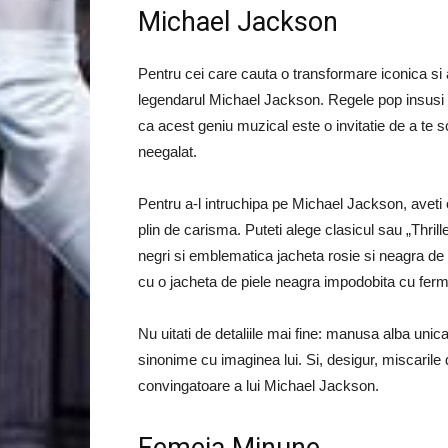
Michael Jackson
Pentru cei care cauta o transformare iconica si
legendarul Michael Jackson. Regele pop insusi r
ca acest geniu muzical este o invitatie de a te s
neegalat.
Pentru a-l intruchipa pe Michael Jackson, aveti o
plin de carisma. Puteti alege clasicul sau „Thril
negri si emblematica jacheta rosie si neagra de 
cu o jacheta de piele neagra impodobita cu fermo
Nu uitati de detaliile mai fine: manusa alba unic
sinonime cu imaginea lui. Si, desigur, miscaril
convingatoare a lui Michael Jackson.