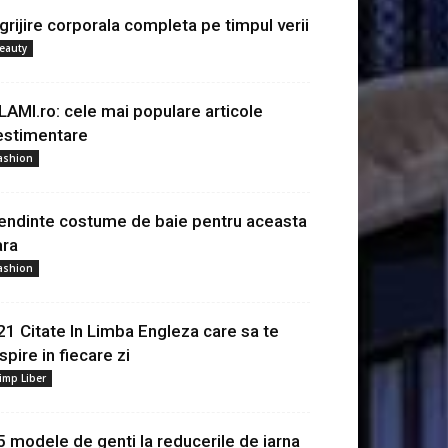
ngrijire corporala completa pe timpul verii
eauty
LAMI.ro: cele mai populare articole
estimentare
ashion
endinte costume de baie pentru aceasta
ara
ashion
21 Citate In Limba Engleza care sa te
spire in fiecare zi
imp Liber
5 modele de genti la reducerile de iarna