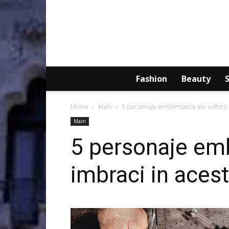
Fashion
Beauty
Home
Main
5 personaje emblematice ale culturii 
Main
5 personaje emb
imbraci in aces