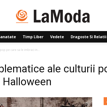
Sanatate
Timp Liber
Vedete
Dragoste Si Relatii
La
pop pe care sa le imbraci in...
lematice ale culturii p
Moda
t Halloween