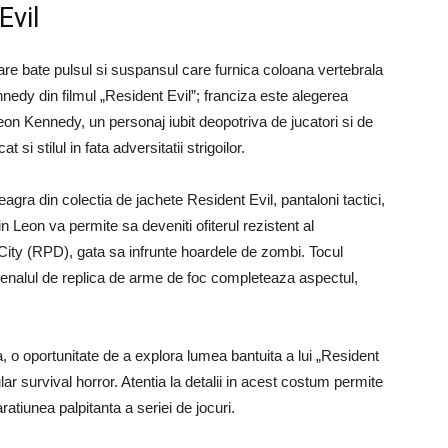
Evil
care bate pulsul si suspansul care furnica coloana vertebrala
ennedy din filmul „Resident Evil”; franciza este alegerea
on Kennedy, un personaj iubit deopotriva de jucatori si de
 si stilul in fata adversitatii strigoilor.
agra din colectia de jachete Resident Evil, pantaloni tactici,
 Leon va permite sa deveniti ofiterul rezistent al
City (RPD), gata sa infrunte hoardele de zombi. Tocul
senalul de replica de arme de foc completeaza aspectul,
o oportunitate de a explora lumea bantuita a lui „Resident
ar survival horror. Atentia la detalii in acest costum permite
atiunea palpitanta a seriei de jocuri.