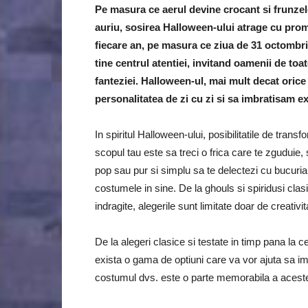
Pe masura ce aerul devine crocant si frunzele
auriu, sosirea Halloween-ului atrage cu promi
fiecare an, pe masura ce ziua de 31 octombri
tine centrul atentiei, invitand oamenii de toa
fanteziei. Halloween-ul, mai mult decat orice
personalitatea de zi cu zi si sa imbratisam e
In spiritul Halloween-ului, posibilitatile de tran
scopul tau este sa treci o frica care te zguduie,
pop sau pur si simplu sa te delectezi cu bucuria 
costumele in sine. De la ghouls si spiridusi cla
indragite, alegerile sunt limitate doar de creativit
De la alegeri clasice si testate in timp pana la ce
exista o gama de optiuni care va vor ajuta sa im
costumul dvs. este o parte memorabila a acestei