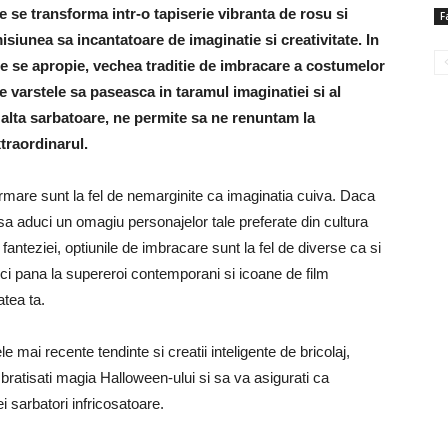
 se transforma intr-o tapiserie vibranta de rosu si
F
siunea sa incantatoare de imaginatie si creativitate. In
e se apropie, vechea traditie de imbracare a costumelor
te varstele sa paseasca in taramul imaginatiei si al
 alta sarbatoare, ne permite sa ne renuntam la
xtraordinarul.
sformare sunt la fel de nemarginite ca imaginatia cuiva. Daca
 sa aduci un omagiu personajelor tale preferate din cultura
fanteziei, optiunile de imbracare sunt la fel de diverse ca si
sici pana la supereroi contemporani si icoane de film
atea ta.
le mai recente tendinte si creatii inteligente de bricolaj,
bratisati magia Halloween-ului si sa va asigurati ca
 sarbatori infricosatoare.