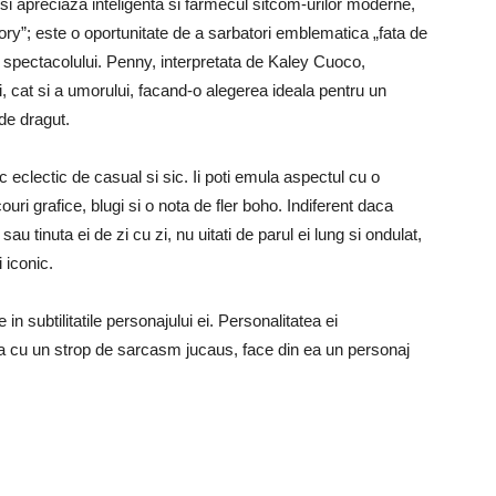
si apreciaza inteligenta si farmecul sitcom-urilor moderne,
y”; este o oportunitate de a sarbatori emblematica „fata de
anii spectacolului. Penny, interpretata de Kaley Cuoco,
 zi, cat si a umorului, facand-o alegerea ideala pentru un
de dragut.
 eclectic de casual si sic. Ii poti emula aspectul cu o
uri grafice, blugi si o nota de fler boho. Indiferent daca
 tinuta ei de zi cu zi, nu uitati de parul ei lung si ondulat,
 iconic.
n subtilitatile personajului ei. Personalitatea ei
a cu un strop de sarcasm jucaus, face din ea un personaj