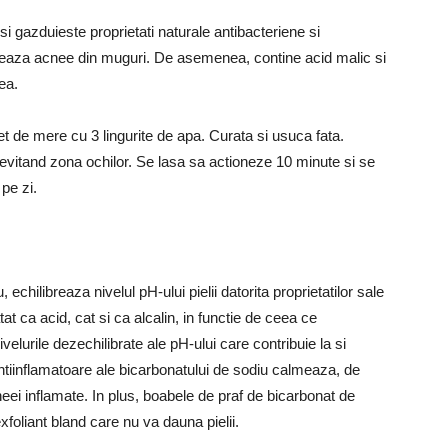
si gazduieste proprietati naturale antibacteriene si
uzeaza acnee din muguri.
De asemenea, contine acid malic si
ea.
et de mere cu 3 lingurite de apa.
Curata si usuca fata.
 evitand zona ochilor.
Se lasa sa actioneze 10 minute si se
 pe zi.
echilibreaza nivelul pH-ului pielii datorita proprietatilor sale
 ca acid, cat si ca alcalin, in functie de ceea ce
elurile dezechilibrate ale pH-ului care contribuie la si
 antiinflamatoare ale bicarbonatului de sodiu calmeaza, de
eei inflamate.
In plus, boabele de praf de bicarbonat de
foliant bland care nu va dauna pielii.