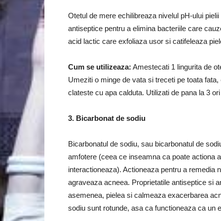
Otetul
de mere echilibreaza nivelul pH-ului pielii 
antiseptice pentru a elimina bacteriile care ca
acid lactic care exfoliaza usor si catifeleaza piel
Cum se utilizeaza:
Amestecati 1 lingurita de ot
Umeziti o minge de vata si treceti pe toata fata,
clateste cu apa calduta.
Utilizati de pana la 3 ori
3. Bicarbonat de sodiu
Bicarbonatul de sodiu, sau bicarbonatul de sodiu, 
amfotere (ceea ce inseamna ca poate actiona atat
interactioneaza).
Actioneaza pentru a remedia niv
agraveaza acneea.
Proprietatile antiseptice si
asemenea, pielea si calmeaza exacerbarea acn
sodiu sunt rotunde, asa ca functioneaza ca un ex