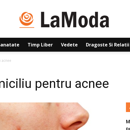
Sanatate
Timp Liber
Vedete
Dragoste Si Relatii
La
u acnee
miciliu pentru acnee
Moda
M
p