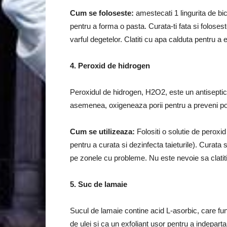
Cum se foloseste:
amestecati 1 lingurita de bi
pentru a forma o pasta.
Curata-ti fata si folose
varful degetelor.
Clatiti cu apa calduta pentru a
4. Peroxid
de hidrogen
Peroxidul de hidrogen, H2O2, este un antiseptic 
asemenea, oxigeneaza porii pentru a preveni poten
Cum se utilizeaza:
Folositi o solutie de peroxid
pentru a curata si dezinfecta taieturile).
Curata s
pe zonele cu probleme.
Nu este nevoie sa clatit
5. Suc
de lamaie
Sucul de lamaie contine acid L-asorbic, care fu
de ulei si ca un exfoliant usor pentru a indeparta