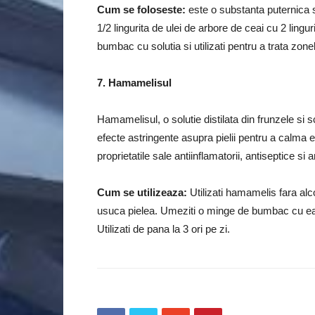
Cum se foloseste:
este o substanta puternica si 
1/2 lingurita de ulei de arbore de ceai cu 2 ling
bumbac cu solutia si utilizati pentru a trata zo
7.
Hamamelisul
Hamamelisul, o solutie distilata din frunzele si 
efecte astringente asupra pielii pentru a calma 
proprietatile sale antiinflamatorii, antiseptice si
Cum se utilizeaza:
Utilizati hamamelis fara alco
usuca pielea.
Umeziti o minge de bumbac cu ea 
Utilizati de pana la 3 ori pe zi.