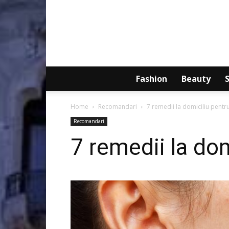
Fashion
Beauty
Home
Recomandari
7 remedii la domiciliu pentr
Recomandari
7 remedii la do