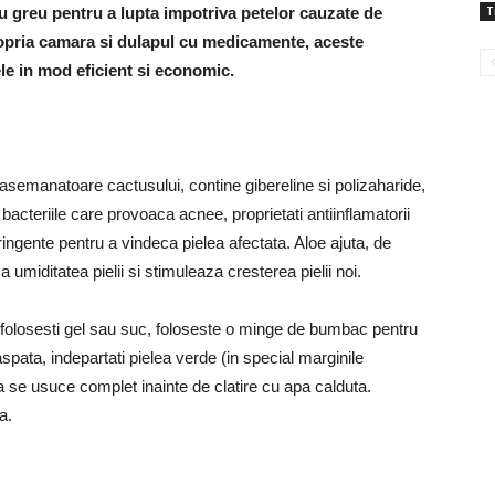
 cu greu pentru a lupta impotriva petelor cauzate de
T
propria camara si dulapul cu medicamente, aceste
le in mod eficient si economic.
asemanatoare cactusului, contine gibereline si polizaharide,
bacteriile care provoaca acnee, proprietati antiinflamatorii
ringente pentru a vindeca pielea afectata. Aloe ajuta, de
 umiditatea pielii si stimuleaza cresterea pielii noi.
folosesti gel sau suc, foloseste o minge de bumbac pentru
spata, indepartati pielea verde (in special marginile
sa se usuce complet inainte de clatire cu apa calduta.
a.