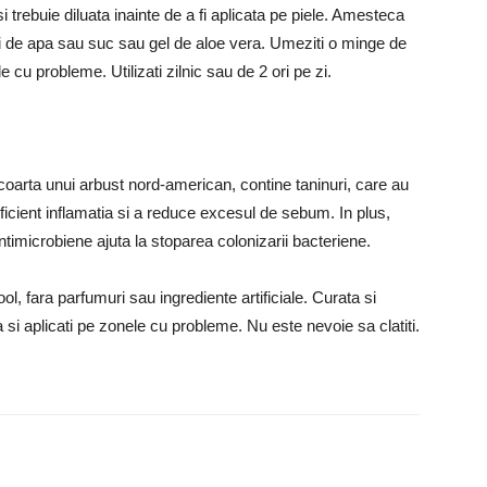
trebuie diluata inainte de a fi aplicata pe piele.
Amesteca
uri de apa sau suc sau gel de aloe vera.
Umeziti o minge de
nele cu probleme.
Utilizati zilnic sau de 2 ori pe zi.
scoarta unui arbust nord-american, contine taninuri, care au
eficient inflamatia si a reduce excesul de sebum.
In plus,
 antimicrobiene ajuta la stoparea colonizarii bacteriene.
ol, fara parfumuri sau ingrediente artificiale.
Curata si
si aplicati pe zonele cu probleme.
Nu este nevoie sa clatiti.