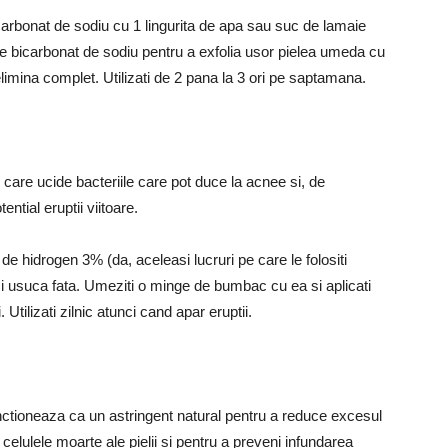
carbonat de sodiu cu 1 lingurita de apa sau suc de lamaie
ste bicarbonat de sodiu pentru a exfolia usor pielea umeda cu
 elimina complet.
Utilizati de 2 pana la 3 ori pe saptamana.
care ucide bacteriile care pot duce la acnee si, de
tial eruptii viitoare.
 de hidrogen 3% (da, aceleasi lucruri pe care le folositi
i usuca fata.
Umeziti o minge de bumbac cu ea si aplicati
i.
Utilizati zilnic atunci cand apar eruptii.
nctioneaza ca un astringent natural pentru a reduce excesul
 celulele moarte ale pielii si pentru a preveni infundarea