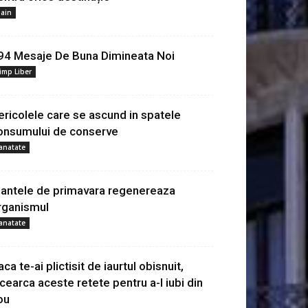
ain
94 Mesaje De Buna Dimineata Noi
imp Liber
ericolele care se ascund in spatele
onsumului de conserve
anatate
lantele de primavara regenereaza
rganismul
anatate
ca te-ai plictisit de iaurtul obisnuit,
ncearca aceste retete pentru a-l iubi din
ou