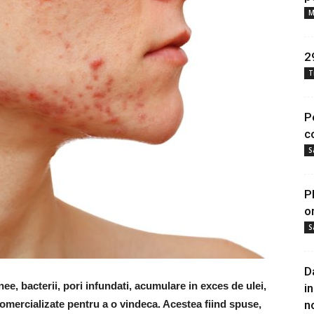
M
2
T
P
c
S
P
o
S
Da
e, bacterii, pori infundati, acumulare in exces de ulei,
i
omercializate pentru a o vindeca. Acestea fiind spuse,
n