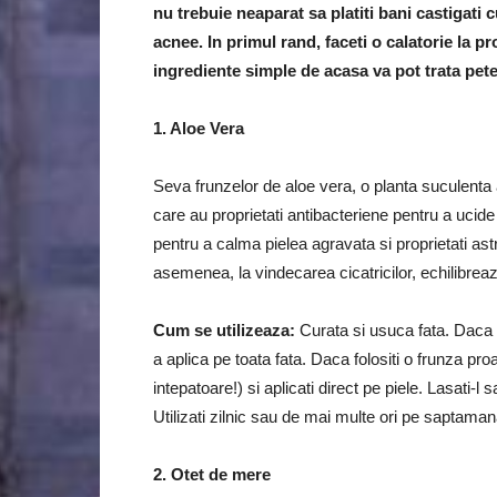
nu trebuie neaparat sa platiti bani castigati
acnee. In primul rand, faceti o calatorie la 
ingrediente simple de acasa va pot trata pete
1. Aloe Vera
Seva frunzelor de aloe vera, o planta suculenta 
care au proprietati antibacteriene pentru a ucide 
pentru a calma pielea agravata si proprietati ast
asemenea, la vindecarea cicatricilor, echilibreaza
Cum se utilizeaza:
Curata si usuca fata.
Daca 
a aplica pe toata fata.
Daca folositi o frunza proa
intepatoare!) si aplicati direct pe piele.
Lasati-l 
Utilizati zilnic sau de mai multe ori pe saptaman
2. Otet de mere