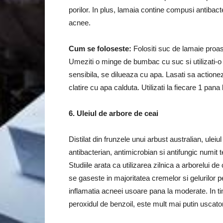
porilor. In plus, lamaia contine compusi antibact
acnee.
Cum se foloseste:
Folositi suc de lamaie proas
Umeziti o minge de bumbac cu suc si utilizati-o
sensibila, se dilueaza cu apa.
Lasati sa actione
clatire cu apa calduta.
Utilizati la fiecare 1 pana 
6. Uleiul de arbore de ceai
Distilat din frunzele unui arbust australian, ule
antibacterian, antimicrobian si antifungic numit t
Studiile arata ca utilizarea zilnica a arborelui de
se gaseste in majoritatea cremelor si gelurilor 
inflamatia acneei usoare pana la moderate.
In t
peroxidul de benzoil, este mult mai putin uscator 