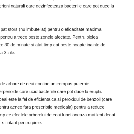
erieni naturali care dezinfecteaza bacteriile care pot duce la
pat stors (nu imbuteliat) pentru o eficacitate maxima.
 pentru a trece peste zonele afectate.
Pentru pielea
ze 30 de minute si atat timp cat peste noapte inainte de
la 3 zile.
iul de arbore de ceai contine un compus puternic
erpenoide care ucid bacteriile care pot duce la eruptii.
 ceai este la fel de eficienta ca si peroxidul de benzoil (care
pentru acnee fara prescriptie medicala) pentru a reduce
imp ce efectele arborelui de ceai functioneaza mai lent decat
si iritant pentru piele.