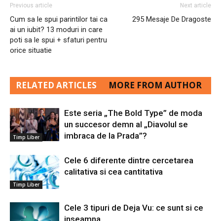
Previous article
Next article
Cum sa le spui parintilor tai ca
295 Mesaje De Dragoste
ai un iubit? 13 moduri in care
poti sa le spui + sfaturi pentru
orice situatie
RELATED ARTICLES
MORE FROM AUTHOR
Este seria „The Bold Type” de moda
un succesor demn al „Diavolul se
imbraca de la Prada”?
Timp Liber
Cele 6 diferente dintre cercetarea
calitativa si cea cantitativa
Timp Liber
Cele 3 tipuri de Deja Vu: ce sunt si ce
inseamna