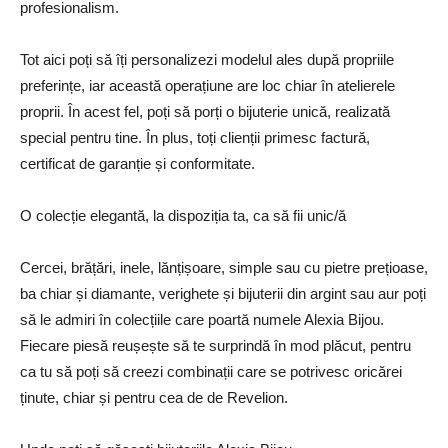
profesionalism.
Tot aici poți să îți personalizezi modelul ales după propriile
preferințe, iar această operațiune are loc chiar în atelierele
proprii. În acest fel, poți să porți o bijuterie unică, realizată
special pentru tine. În plus, toți clienții primesc factură,
certificat de garanție și conformitate.
O colecție elegantă, la dispoziția ta, ca să fii unic/ă
Cercei, brățări, inele, lănțișoare, simple sau cu pietre prețioase,
ba chiar și diamante, verighete și bijuterii din argint sau aur poți
să le admiri în colecțiile care poartă numele Alexia Bijou.
Fiecare piesă reușește să te surprindă în mod plăcut, pentru
ca tu să poți să creezi combinații care se potrivesc oricărei
ținute, chiar și pentru cea de de Revelion.