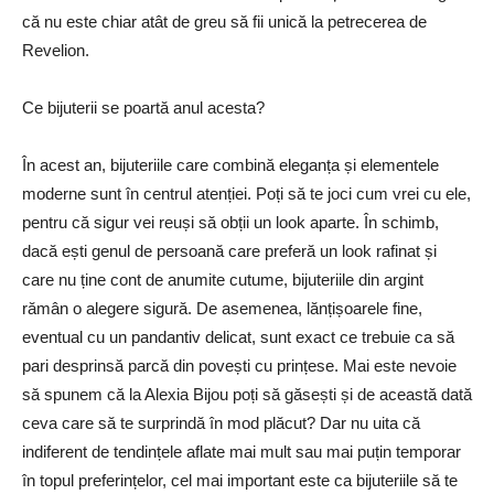
că nu este chiar atât de greu să fii unică la petrecerea de
Revelion.
Ce bijuterii se poartă anul acesta?
În acest an, bijuteriile care combină eleganța și elementele
moderne sunt în centrul atenției. Poți să te joci cum vrei cu ele,
pentru că sigur vei reuși să obții un look aparte. În schimb,
dacă ești genul de persoană care preferă un look rafinat și
care nu ține cont de anumite cutume, bijuteriile din argint
rămân o alegere sigură. De asemenea, lănțișoarele fine,
eventual cu un pandantiv delicat, sunt exact ce trebuie ca să
pari desprinsă parcă din povești cu prințese. Mai este nevoie
să spunem că la Alexia Bijou poți să găsești și de această dată
ceva care să te surprindă în mod plăcut? Dar nu uita că
indiferent de tendințele aflate mai mult sau mai puțin temporar
în topul preferințelor, cel mai important este ca bijuteriile să te