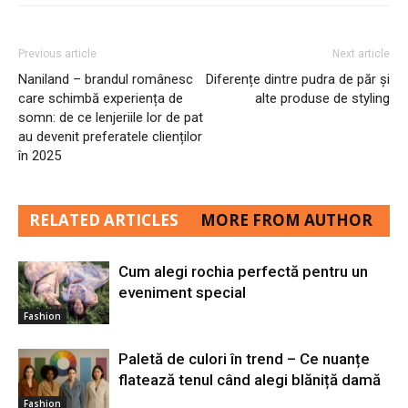
Previous article
Next article
Naniland – brandul românesc
Diferențe dintre pudra de păr și
care schimbă experiența de
alte produse de styling
somn: de ce lenjeriile lor de pat
au devenit preferatele clienților
în 2025
RELATED ARTICLES
MORE FROM AUTHOR
Cum alegi rochia perfectă pentru un
eveniment special
Fashion
Paletă de culori în trend – Ce nuanțe
flatează tenul când alegi blăniță damă
Fashion