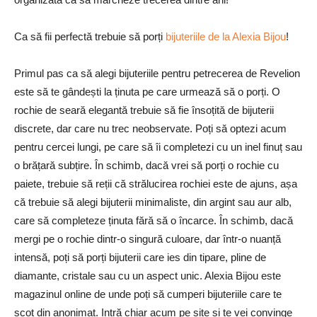
Ca să fii perfectă trebuie să porți
bijuteriile de la Alexia Bijou
!
Primul pas ca să alegi bijuteriile pentru petrecerea de Revelion
este să te gândești la ținuta pe care urmează să o porți. O
rochie de seară elegantă trebuie să fie însoțită de bijuterii
discrete, dar care nu trec neobservate. Poți să optezi acum
pentru cercei lungi, pe care să îi completezi cu un inel finuț sau
o brățară subțire. În schimb, dacă vrei să porți o rochie cu
paiete, trebuie să reții că strălucirea rochiei este de ajuns, așa
că trebuie să alegi bijuterii minimaliste, din argint sau aur alb,
care să completeze ținuta fără să o încarce. În schimb, dacă
mergi pe o rochie dintr-o singură culoare, dar într-o nuanță
intensă, poți să porți bijuterii care ies din tipare, pline de
diamante, cristale sau cu un aspect unic. Alexia Bijou este
magazinul online de unde poți să cumperi bijuteriile care te
scot din anonimat. Intră chiar acum pe site și te vei convinge