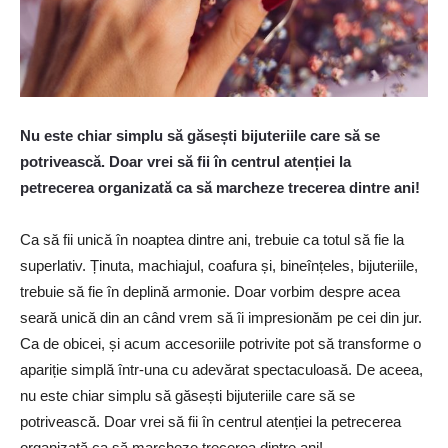
Nu este chiar simplu să găsești bijuteriile care să se
potrivească. Doar vrei să fii în centrul atenției la
petrecerea organizată ca să marcheze trecerea dintre ani!
Ca să fii unică în noaptea dintre ani, trebuie ca totul să fie la
superlativ. Ținuta, machiajul, coafura și, bineînțeles, bijuteriile,
trebuie să fie în deplină armonie. Doar vorbim despre acea
seară unică din an când vrem să îi impresionăm pe cei din jur.
Ca de obicei, și acum accesoriile potrivite pot să transforme o
apariție simplă într-una cu adevărat spectaculoasă. De aceea,
nu este chiar simplu să găsești bijuteriile care să se
potrivească. Doar vrei să fii în centrul atenției la petrecerea
organizată ca să marcheze trecerea dintre ani!