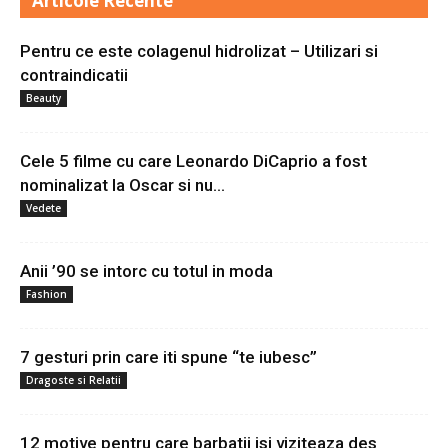
Articole Recente
Pentru ce este colagenul hidrolizat – Utilizari si
contraindicatii
Beauty
Cele 5 filme cu care Leonardo DiCaprio a fost
nominalizat la Oscar si nu...
Vedete
Anii ’90 se intorc cu totul in moda
Fashion
7 gesturi prin care iti spune “te iubesc”
Dragoste si Relatii
12 motive pentru care barbatii isi viziteaza des