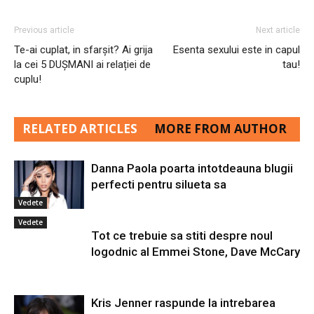
Previous article
Next article
Te-ai cuplat, in sfarșit? Ai grija
Esenta sexului este in capul
la cei 5 DUȘMANI ai relației de
tau!
cuplu!
RELATED ARTICLES
MORE FROM AUTHOR
Danna Paola poarta intotdeauna blugii
perfecti pentru silueta sa
Vedete
Vedete
Tot ce trebuie sa stiti despre noul
logodnic al Emmei Stone, Dave McCary
Kris Jenner raspunde la intrebarea