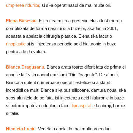
umplerea ridurilor
, si si-a operat nasul de mai multe ori.
Elena Basescu.
Fiica cea mica a presedintelui a fost mereu
complexata de forma nasului si a buzelor, asadar, in 2001,
aceasta a apelat la chirurgia plastica. Elena si-a facut o
rinoplastie
si isi injecteaza periodic acid hialuronic in buze
pentru a le da volum.
Bianca Dragusanu
.
Bianca arata foarte diferit fata de prima ei
aparitie la Tv, in cadrul emisiunii “Din Dragoste”. De atunci,
Bianca a suferit numeroase operatii estetice si a slabit
incredibil de mult. Bianca si-a pus silicoane, dantura noua, si-a
scos alunitele de pe fata, isi injecteaza acid hialuronic in buze
si botox impotriva ridurilor, a facut
lipoaspiratie
la obraji, barbie
si talie.
Nicoleta Luciu
.
Vedeta a apelat la mai multeproceduri