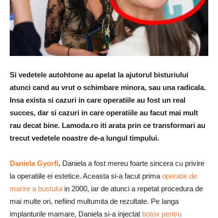
Si vedetele autohtone au apelat la ajutorul bisturiului
atunci cand au vrut o schimbare minora, sau una radicala.
Insa exista si cazuri in care operatiile au fost un real
succes, dar si cazuri in care operatiile au facut mai mult
rau decat bine. Lamoda.ro iti arata prin ce transformari au
trecut vedetele noastre de-a lungul timpului.
Daniela Gyorfi
.
Daniela a fost mereu foarte sincera cu privire
la operatiile ei estetice. Aceasta si-a facut prima
operatie de
marire a bustului
in 2000, iar de atunci a repetat procedura de
mai multe ori, nefiind multumita de rezultate. Pe langa
implanturile mamare, Daniela si-a injectat
botox pentru