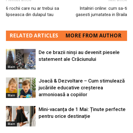
Previous article
Next article
6 rochii care nu ar trebui sa
Intalniri online: cum sa-ti
lipseasca din dulapul tau
gasesti jumatatea in Braila
RELATED ARTICLES
MORE FROM AUTHOR
De ce brazii ninși au devenit piesele
statement ale Crăciunului
Main
Joacă & Dezvoltare – Cum stimulează
jucăriile educative creșterea
armonioasă a copiilor
Main
Mini-vacanța de 1 Mai: Ținute perfecte
pentru orice destinație
Main