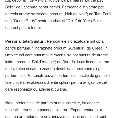
„Spicebomb”; de Viktor&Rolf pentru barbati si “La Vie Est
Belle” de Lancome pentru femei. Persoanele in varsta pot
aprecia arome sofisticate precum „Noir de Noir”; de Tom Ford
sau “Gucci Guilty” pentru barbati si “Opiu” de Yves Saint
Laurent pentru femei.
Personalitate/Gusturi:
Persoanele increzatoare pot opta
pentru parfumuri indraznete precum „Aventus”; de Creed, in
timp ce cei care sunt mai introvertiti se pot bucura de arome
intime precum „Bal d’Afrique”; de Byredo. Luati in considerare
seriozitatea si natura voastra deschisa atunci cand alegeti
parfumurile. Personalizeaza-ti parfumul in functie de gusturile
tale unice si exploreaza diferite optiuni pentru a-l gasi pe cel
care rezoneaza cu adevarat cu tine.
Nota: preferintele de parfum sunt subiective, iar aceste
sugestii servesc ca punct de plecare. Experimentarea si
gasirea aromelor care se aliniaza cu stilul si gustul tau sunt