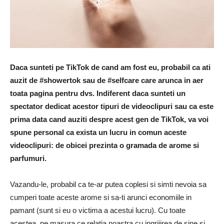
Daca sunteti pe TikTok de cand am fost eu, probabil ca ati
auzit de #showertok sau de #selfcare care arunca in aer
toata pagina pentru dvs. Indiferent daca sunteti un
spectator dedicat acestor tipuri de videoclipuri sau ca este
prima data cand auziti despre acest gen de TikTok, va voi
spune personal ca exista un lucru in comun aceste
videoclipuri: de obicei prezinta o gramada de arome si
parfumuri.
Vazandu-le, probabil ca te-ar putea coplesi si simti nevoia sa
cumperi toate aceste arome si sa-ti arunci economiile in
pamant (sunt si eu o victima a acestui lucru). Cu toate
acestea, pe masura ce relatia noastra cu ingrijirea de sine si