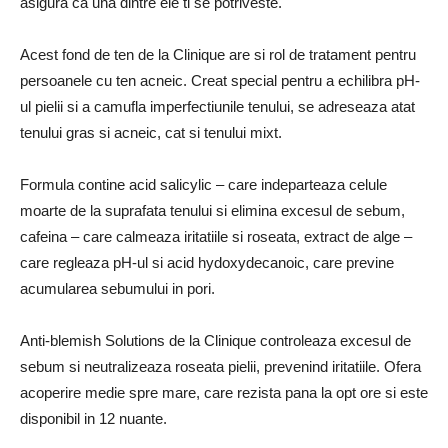
asigura ca una dintre ele ti se potriveste.
Acest fond de ten de la Clinique are si rol de tratament pentru
persoanele cu ten acneic. Creat special pentru a echilibra pH-
ul pielii si a camufla imperfectiunile tenului, se adreseaza atat
tenului gras si acneic, cat si tenului mixt.
Formula contine acid salicylic – care indeparteaza celule
moarte de la suprafata tenului si elimina excesul de sebum,
cafeina – care calmeaza iritatiile si roseata, extract de alge –
care regleaza pH-ul si acid hydoxydecanoic, care previne
acumularea sebumului in pori.
Anti-blemish Solutions de la Clinique controleaza excesul de
sebum si neutralizeaza roseata pielii, prevenind iritatiile. Ofera
acoperire medie spre mare, care rezista pana la opt ore si este
disponibil in 12 nuante.