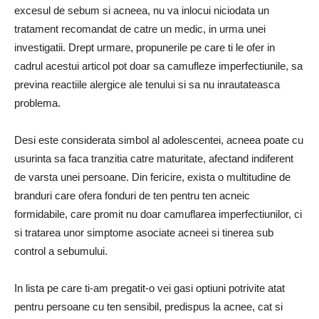
excesul de sebum si acneea, nu va inlocui niciodata un
tratament recomandat de catre un medic, in urma unei
investigatii. Drept urmare, propunerile pe care ti le ofer in
cadrul acestui articol pot doar sa camufleze imperfectiunile, sa
previna reactiile alergice ale tenului si sa nu inrautateasca
problema.
Desi este considerata simbol al adolescentei, acneea poate cu
usurinta sa faca tranzitia catre maturitate, afectand indiferent
de varsta unei persoane. Din fericire, exista o multitudine de
branduri care ofera fonduri de ten pentru ten acneic
formidabile, care promit nu doar camuflarea imperfectiunilor, ci
si tratarea unor simptome asociate acneei si tinerea sub
control a sebumului.
In lista pe care ti-am pregatit-o vei gasi optiuni potrivite atat
pentru persoane cu ten sensibil, predispus la acnee, cat si