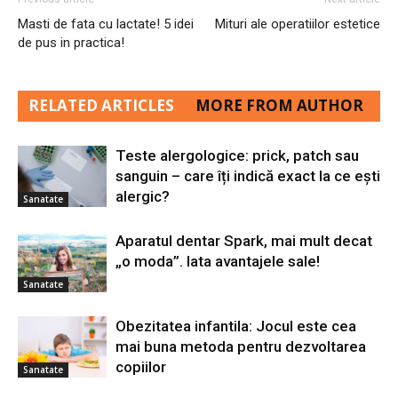
Masti de fata cu lactate! 5 idei
Mituri ale operatiilor estetice
de pus in practica!
RELATED ARTICLES
MORE FROM AUTHOR
Teste alergologice: prick, patch sau
sanguin – care îți indică exact la ce ești
alergic?
Sanatate
Aparatul dentar Spark, mai mult decat
„o moda”. Iata avantajele sale!
Sanatate
Obezitatea infantila: Jocul este cea
mai buna metoda pentru dezvoltarea
copiilor
Sanatate