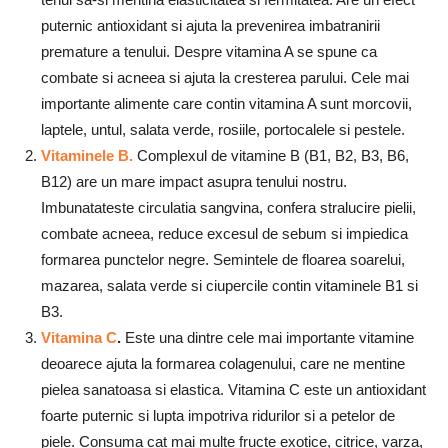
puternic antioxidant si ajuta la prevenirea imbatranirii
premature a tenului. Despre vitamina A se spune ca
combate si acneea si ajuta la cresterea parului. Cele mai
importante alimente care contin vitamina A sunt morcovii,
laptele, untul, salata verde, rosiile, portocalele si pestele.
Vitaminele B.
Complexul de vitamine B (B1, B2, B3, B6,
B12) are un mare impact asupra tenului nostru.
Imbunatateste circulatia sangvina, confera stralucire pielii,
combate acneea, reduce excesul de sebum si impiedica
formarea punctelor negre. Semintele de floarea soarelui,
mazarea, salata verde si ciupercile contin vitaminele B1 si
B3.
Vitamina C
.
Este una dintre cele mai importante vitamine
deoarece ajuta la formarea colagenului, care ne mentine
pielea sanatoasa si elastica. Vitamina C este un antioxidant
foarte puternic si lupta impotriva ridurilor si a petelor de
piele. Consuma cat mai multe fructe exotice, citrice, varza,