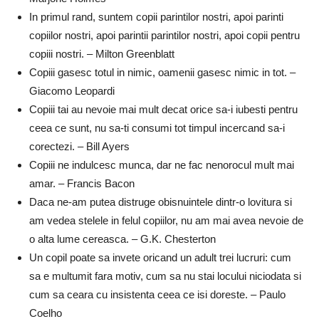
In primul rand, suntem copii parintilor nostri, apoi parinti
copiilor nostri, apoi parintii parintilor nostri, apoi copii pentru
copiii nostri. – Milton Greenblatt
Copiii gasesc totul in nimic, oamenii gasesc nimic in tot. –
Giacomo Leopardi
Copiii tai au nevoie mai mult decat orice sa-i iubesti pentru
ceea ce sunt, nu sa-ti consumi tot timpul incercand sa-i
corectezi. – Bill Ayers
Copiii ne indulcesc munca, dar ne fac nenorocul mult mai
amar. – Francis Bacon
Daca ne-am putea distruge obisnuintele dintr-o lovitura si
am vedea stelele in felul copiilor, nu am mai avea nevoie de
o alta lume cereasca. – G.K. Chesterton
Un copil poate sa invete oricand un adult trei lucruri: cum
sa e multumit fara motiv, cum sa nu stai locului niciodata si
cum sa ceara cu insistenta ceea ce isi doreste. – Paulo
Coelho