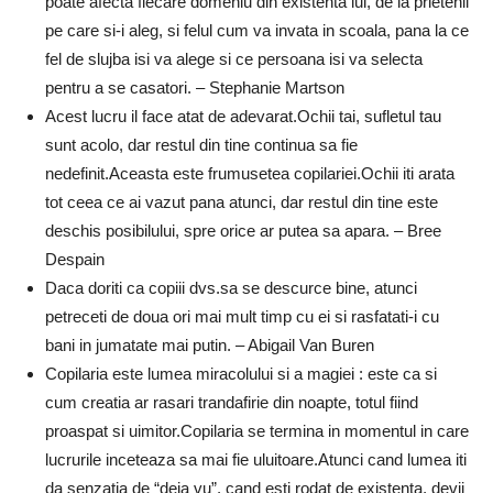
poate afecta fiecare domeniu din existenta lui, de la prietenii
pe care si-i aleg, si felul cum va invata in scoala, pana la ce
fel de slujba isi va alege si ce persoana isi va selecta
pentru a se casatori. – Stephanie Martson
Acest lucru il face atat de adevarat.Ochii tai, sufletul tau
sunt acolo, dar restul din tine continua sa fie
nedefinit.Aceasta este frumusetea copilariei.Ochii iti arata
tot ceea ce ai vazut pana atunci, dar restul din tine este
deschis posibilului, spre orice ar putea sa apara. – Bree
Despain
Daca doriti ca copiii dvs.sa se descurce bine, atunci
petreceti de doua ori mai mult timp cu ei si rasfatati-i cu
bani in jumatate mai putin. – Abigail Van Buren
Copilaria este lumea miracolului si a magiei : este ca si
cum creatia ar rasari trandafirie din noapte, totul fiind
proaspat si uimitor.Copilaria se termina in momentul in care
lucrurile inceteaza sa mai fie uluitoare.Atunci cand lumea iti
da senzatia de “deja vu”, cand esti rodat de existenta, devii