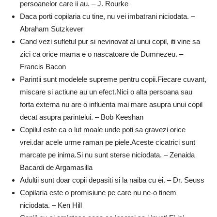
persoanelor care ii au. – J. Rourke
Daca porti copilaria cu tine, nu vei imbatrani niciodata. –
Abraham Sutzkever
Cand vezi sufletul pur si nevinovat al unui copil, iti vine sa
zici ca orice mama e o nascatoare de Dumnezeu. –
Francis Bacon
Parintii sunt modelele supreme pentru copii.Fiecare cuvant,
miscare si actiune au un efect.Nici o alta persoana sau
forta externa nu are o influenta mai mare asupra unui copil
decat asupra parintelui. – Bob Keeshan
Copilul este ca o lut moale unde poti sa gravezi orice
vrei.dar acele urme raman pe piele.Aceste cicatrici sunt
marcate pe inima.Si nu sunt sterse niciodata. – Zenaida
Bacardi de Argamasilla
Adultii sunt doar copii depasiti si la naiba cu ei. – Dr. Seuss
Copilaria este o promisiune pe care nu ne-o tinem
niciodata. – Ken Hill