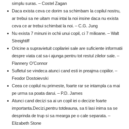
simplu suras. – Costel Zagan
Daca exista ceva ce dorim sa schimbam la copilul nostru,
ar trebui sa ne uitam mai intai la noi insine daca nu exista
ceva ce ar trebui schimbat la noi. – C.G. Jung
Nu exista 7 minuni in ochii unui copil, ci 7 milioane. – Walt
Streightiff
Oricine a supravietuit copilariei sale are suficiente informatii
despre viata cat sa-i ajunga pentru tot restul zilelor sale. –
Flannery O’Connor
Sufletul se vindeca atunci cand esti in preajma copiilor. –
Feodor Dostoievski
Ceea ce copilul nu primeste, foarte rar se intampla ca mai
pe urma sa poata darui. – P.D. James
Atunci cand decizi sa ai un copil iei o decizie foarte
importanta.Decizi,pentru totdeauna, sa ti lasi inima sa se
desprinda de trup si sa mearga pe o cale separata. –
Elizabeth Stone