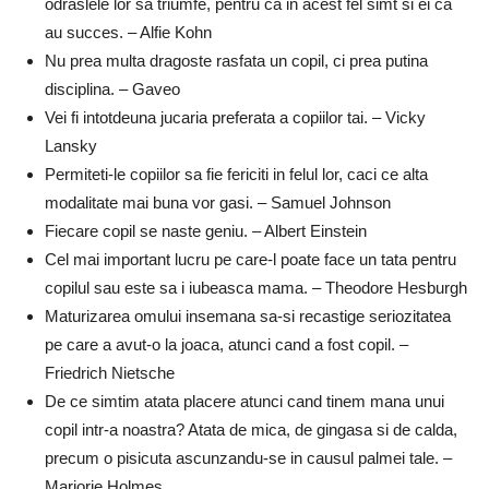
odraslele lor sa triumfe, pentru ca in acest fel simt si ei ca
au succes. – Alfie Kohn
Nu prea multa dragoste rasfata un copil, ci prea putina
disciplina. – Gaveo
Vei fi intotdeuna jucaria preferata a copiilor tai. – Vicky
Lansky
Permiteti-le copiilor sa fie fericiti in felul lor, caci ce alta
modalitate mai buna vor gasi. – Samuel Johnson
Fiecare copil se naste geniu. – Albert Einstein
Cel mai important lucru pe care-l poate face un tata pentru
copilul sau este sa i iubeasca mama. – Theodore Hesburgh
Maturizarea omului insemana sa-si recastige seriozitatea
pe care a avut-o la joaca, atunci cand a fost copil. –
Friedrich Nietsche
De ce simtim atata placere atunci cand tinem mana unui
copil intr-a noastra? Atata de mica, de gingasa si de calda,
precum o pisicuta ascunzandu-se in causul palmei tale. –
Marjorie Holmes