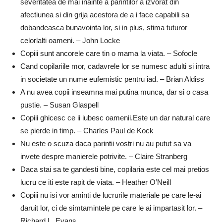
severitatea de mai inainte a parintilor a izvorat din
afectiunea si din grija acestora de a i face capabili sa
dobandeasca bunavointa lor, si in plus, stima tuturor
celorlalti oameni. – John Locke
Copiii sunt ancorele care tin o mama la viata. – Sofocle
Cand copilariile mor, cadavrele lor se numesc adulti si intra
in societate un nume eufemistic pentru iad. – Brian Aldiss
A nu avea copii inseamna mai putina munca, dar si o casa
pustie. – Susan Glaspell
Copiii ghicesc ce ii iubesc oamenii.Este un dar natural care
se pierde in timp. – Charles Paul de Kock
Nu este o scuza daca parintii vostri nu au putut sa va
invete despre manierele potrivite. – Claire Stranberg
Daca stai sa te gandesti bine, copilaria este cel mai pretios
lucru ce iti este rapit de viata. – Heather O’Neill
Copiii nu isi vor aminti de lucrurile materiale pe care le-ai
daruit lor, ci de simtamintele pe care le ai impartasit lor. –
Richard L. Evans