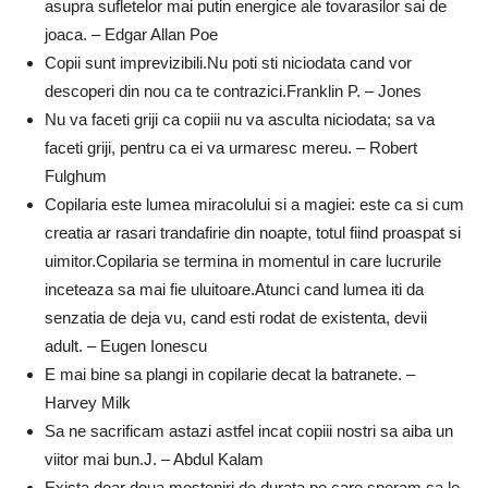
asupra sufletelor mai putin energice ale tovarasilor sai de
joaca. – Edgar Allan Poe
Copii sunt imprevizibili.Nu poti sti niciodata cand vor
descoperi din nou ca te contrazici.Franklin P. – Jones
Nu va faceti griji ca copiii nu va asculta niciodata; sa va
faceti griji, pentru ca ei va urmaresc mereu. – Robert
Fulghum
Copilaria este lumea miracolului si a magiei: este ca si cum
creatia ar rasari trandafirie din noapte, totul fiind proaspat si
uimitor.Copilaria se termina in momentul in care lucrurile
inceteaza sa mai fie uluitoare.Atunci cand lumea iti da
senzatia de deja vu, cand esti rodat de existenta, devii
adult. – Eugen Ionescu
E mai bine sa plangi in copilarie decat la batranete. –
Harvey Milk
Sa ne sacrificam astazi astfel incat copiii nostri sa aiba un
viitor mai bun.J. – Abdul Kalam
Exista doar doua mosteniri de durata pe care speram sa le