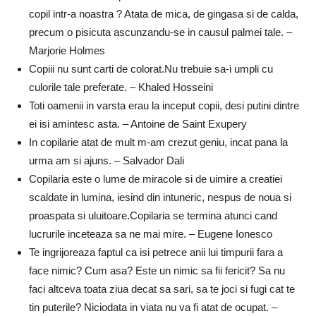
copil intr-a noastra ? Atata de mica, de gingasa si de calda,
precum o pisicuta ascunzandu-se in causul palmei tale. –
Marjorie Holmes
Copiii nu sunt carti de colorat.Nu trebuie sa-i umpli cu
culorile tale preferate. – Khaled Hosseini
Toti oamenii in varsta erau la inceput copii, desi putini dintre
ei isi amintesc asta. – Antoine de Saint Exupery
In copilarie atat de mult m-am crezut geniu, incat pana la
urma am si ajuns. – Salvador Dali
Copilaria este o lume de miracole si de uimire a creatiei
scaldate in lumina, iesind din intuneric, nespus de noua si
proaspata si uluitoare.Copilaria se termina atunci cand
lucrurile inceteaza sa ne mai mire. – Eugene Ionesco
Te ingrijoreaza faptul ca isi petrece anii lui timpurii fara a
face nimic? Cum asa? Este un nimic sa fii fericit? Sa nu
faci altceva toata ziua decat sa sari, sa te joci si fugi cat te
tin puterile? Niciodata in viata nu va fi atat de ocupat. –