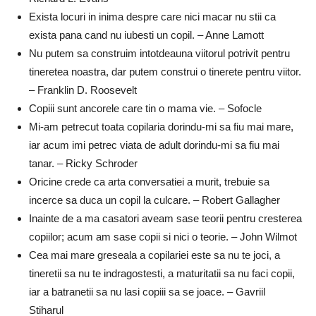
Exista locuri in inima despre care nici macar nu stii ca
exista pana cand nu iubesti un copil. – Anne Lamott
Nu putem sa construim intotdeauna viitorul potrivit pentru
tineretea noastra, dar putem construi o tinerete pentru viitor.
– Franklin D. Roosevelt
Copiii sunt ancorele care tin o mama vie. – Sofocle
Mi-am petrecut toata copilaria dorindu-mi sa fiu mai mare,
iar acum imi petrec viata de adult dorindu-mi sa fiu mai
tanar. – Ricky Schroder
Oricine crede ca arta conversatiei a murit, trebuie sa
incerce sa duca un copil la culcare. – Robert Gallagher
Inainte de a ma casatori aveam sase teorii pentru cresterea
copiilor; acum am sase copii si nici o teorie. – John Wilmot
Cea mai mare greseala a copilariei este sa nu te joci, a
tineretii sa nu te indragostesti, a maturitatii sa nu faci copii,
iar a batranetii sa nu lasi copiii sa se joace. – Gavriil
Stiharul