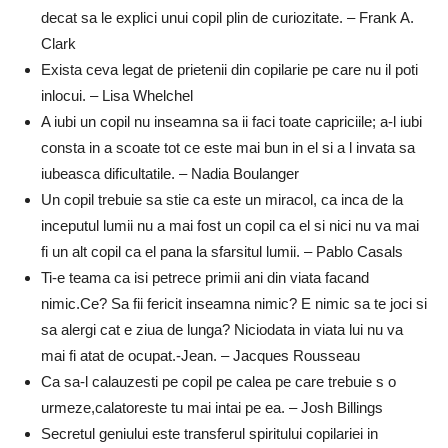
decat sa le explici unui copil plin de curiozitate. – Frank A.
Clark
Exista ceva legat de prietenii din copilarie pe care nu il poti
inlocui. – Lisa Whelchel
A iubi un copil nu inseamna sa ii faci toate capriciile; a-l iubi
consta in a scoate tot ce este mai bun in el si a l invata sa
iubeasca dificultatile. – Nadia Boulanger
Un copil trebuie sa stie ca este un miracol, ca inca de la
inceputul lumii nu a mai fost un copil ca el si nici nu va mai
fi un alt copil ca el pana la sfarsitul lumii. – Pablo Casals
Ti-e teama ca isi petrece primii ani din viata facand
nimic.Ce? Sa fii fericit inseamna nimic? E nimic sa te joci si
sa alergi cat e ziua de lunga? Niciodata in viata lui nu va
mai fi atat de ocupat.-Jean. – Jacques Rousseau
Ca sa-l calauzesti pe copil pe calea pe care trebuie s o
urmeze,calatoreste tu mai intai pe ea. – Josh Billings
Secretul geniului este transferul spiritului copilariei in