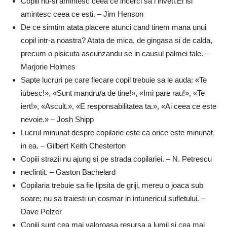
Copiii nu-si amintesc ceea ce incerci sa i inveti.Ei isi
amintesc ceea ce esti. – Jim Henson
De ce simtim atata placere atunci cand tinem mana unui
copil intr-a noastra? Atata de mica, de gingasa si de calda,
precum o pisicuta ascunzandu se in causul palmei tale. –
Marjorie Holmes
Sapte lucruri pe care fiecare copil trebuie sa le auda: «Te
iubesc!», «Sunt mandru/a de tine!», «Imi pare rau!», «Te
iert!», «Ascult.», «E responsabilitatea ta.», «Ai ceea ce este
nevoie.» – Josh Shipp
Lucrul minunat despre copilarie este ca orice este minunat
in ea. – Gilbert Keith Chesterton
Copiii strazii nu ajung si pe strada copilariei. – N. Petrescu
neclintit. – Gaston Bachelard
Copilaria trebuie sa fie lipsita de griji, mereu o joaca sub
soare; nu sa traiesti un cosmar in intunericul sufletului. –
Dave Pelzer
Copiii sunt cea mai valoroasa resursa a lumii si cea mai