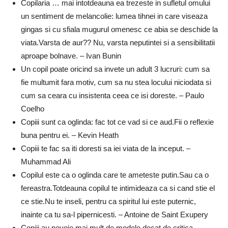
Copilaria … mai intotdeauna ea trezeste in sufletul omului
un sentiment de melancolie: lumea tihnei in care viseaza
gingas si cu sfiala mugurul omenesc ce abia se deschide la
viata.Varsta de aur?? Nu, varsta neputintei si a sensibilitatii
aproape bolnave. – Ivan Bunin
Un copil poate oricind sa invete un adult 3 lucruri: cum sa
fie multumit fara motiv, cum sa nu stea locului niciodata si
cum sa ceara cu insistenta ceea ce isi doreste. – Paulo
Coelho
Copiii sunt ca oglinda: fac tot ce vad si ce aud.Fii o reflexie
buna pentru ei. – Kevin Heath
Copiii te fac sa iti doresti sa iei viata de la inceput. –
Muhammad Ali
Copilul este ca o oglinda care te ameteste putin.Sau ca o
fereastra.Totdeauna copilul te intimideaza ca si cand stie el
ce stie.Nu te inseli, pentru ca spiritul lui este puternic,
inainte ca tu sa-l pipernicesti. – Antoine de Saint Exupery
Copiii au nevoie mai mult de modele decat de critica. –