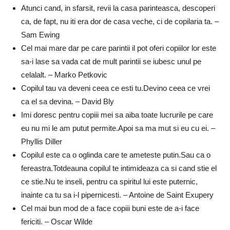
Atunci cand, in sfarsit, revii la casa parinteasca, descoperi
ca, de fapt, nu iti era dor de casa veche, ci de copilaria ta. –
Sam Ewing
Cel mai mare dar pe care parintii il pot oferi copiilor lor este
sa-i lase sa vada cat de mult parintii se iubesc unul pe
celalalt. – Marko Petkovic
Copilul tau va deveni ceea ce esti tu.Devino ceea ce vrei
ca el sa devina. – David Bly
Imi doresc pentru copiii mei sa aiba toate lucrurile pe care
eu nu mi le am putut permite.Apoi sa ma mut si eu cu ei. –
Phyllis Diller
Copilul este ca o oglinda care te ameteste putin.Sau ca o
fereastra.Totdeauna copilul te intimideaza ca si cand stie el
ce stie.Nu te inseli, pentru ca spiritul lui este puternic,
inainte ca tu sa i-l pipernicesti. – Antoine de Saint Exupery
Cel mai bun mod de a face copiii buni este de a-i face
fericiti. – Oscar Wilde