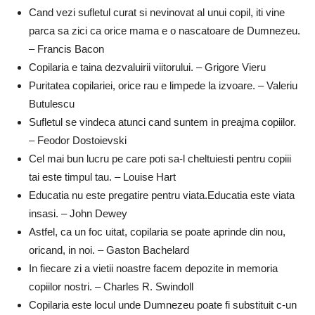
Cand vezi sufletul curat si nevinovat al unui copil, iti vine
parca sa zici ca orice mama e o nascatoare de Dumnezeu.
– Francis Bacon
Copilaria e taina dezvaluirii viitorului. – Grigore Vieru
Puritatea copilariei, orice rau e limpede la izvoare. – Valeriu
Butulescu
Sufletul se vindeca atunci cand suntem in preajma copiilor.
– Feodor Dostoievski
Cel mai bun lucru pe care poti sa-l cheltuiesti pentru copiii
tai este timpul tau. – Louise Hart
Educatia nu este pregatire pentru viata.Educatia este viata
insasi. – John Dewey
Astfel, ca un foc uitat, copilaria se poate aprinde din nou,
oricand, in noi. – Gaston Bachelard
In fiecare zi a vietii noastre facem depozite in memoria
copiilor nostri. – Charles R. Swindoll
Copilaria este locul unde Dumnezeu poate fi substituit c-un