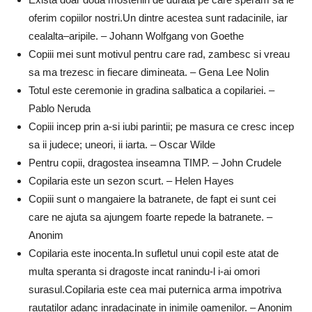
oferim copiilor nostri.Un dintre acestea sunt radacinile, iar
cealalta–aripile. – Johann Wolfgang von Goethe
Copiii mei sunt motivul pentru care rad, zambesc si vreau
sa ma trezesc in fiecare dimineata. – Gena Lee Nolin
Totul este ceremonie in gradina salbatica a copilariei. –
Pablo Neruda
Copiii incep prin a-si iubi parintii; pe masura ce cresc incep
sa ii judece; uneori, ii iarta. – Oscar Wilde
Pentru copii, dragostea inseamna TIMP. – John Crudele
Copilaria este un sezon scurt. – Helen Hayes
Copiii sunt o mangaiere la batranete, de fapt ei sunt cei
care ne ajuta sa ajungem foarte repede la batranete. –
Anonim
Copilaria este inocenta.In sufletul unui copil este atat de
multa speranta si dragoste incat ranindu-l i-ai omori
surasul.Copilaria este cea mai puternica arma impotriva
rautatilor adanc inradacinate in inimile oamenilor. – Anonim