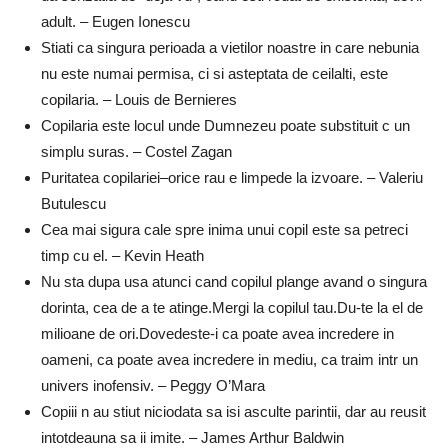
adult. – Eugen Ionescu
Stiati ca singura perioada a vietilor noastre in care nebunia
nu este numai permisa, ci si asteptata de ceilalti, este
copilaria. – Louis de Bernieres
Copilaria este locul unde Dumnezeu poate substituit c un
simplu suras. – Costel Zagan
Puritatea copilariei–orice rau e limpede la izvoare. – Valeriu
Butulescu
Cea mai sigura cale spre inima unui copil este sa petreci
timp cu el. – Kevin Heath
Nu sta dupa usa atunci cand copilul plange avand o singura
dorinta, cea de a te atinge.Mergi la copilul tau.Du-te la el de
milioane de ori.Dovedeste-i ca poate avea incredere in
oameni, ca poate avea incredere in mediu, ca traim intr un
univers inofensiv. – Peggy O’Mara
Copiii n au stiut niciodata sa isi asculte parintii, dar au reusit
intotdeauna sa ii imite. – James Arthur Baldwin