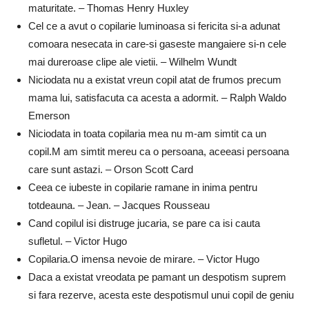
maturitate. – Thomas Henry Huxley
Cel ce a avut o copilarie luminoasa si fericita si-a adunat
comoara nesecata in care-si gaseste mangaiere si-n cele
mai dureroase clipe ale vietii. – Wilhelm Wundt
Niciodata nu a existat vreun copil atat de frumos precum
mama lui, satisfacuta ca acesta a adormit. – Ralph Waldo
Emerson
Niciodata in toata copilaria mea nu m-am simtit ca un
copil.M am simtit mereu ca o persoana, aceeasi persoana
care sunt astazi. – Orson Scott Card
Ceea ce iubeste in copilarie ramane in inima pentru
totdeauna. – Jean. – Jacques Rousseau
Cand copilul isi distruge jucaria, se pare ca isi cauta
sufletul. – Victor Hugo
Copilaria.O imensa nevoie de mirare. – Victor Hugo
Daca a existat vreodata pe pamant un despotism suprem
si fara rezerve, acesta este despotismul unui copil de geniu