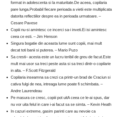
format in adolescenta si la maturitate.De aceea, copilaria
pare lunga.Probabil fiecare perioada a vietii este multiplicata
datorita reflectiilor despre ea in perioada urmatoare. –
Cesare Pavese
Copiii nu-si amintesc ce incerci sa-i inveti.Ei isi amintesc
ceea ce esti. – Jim Henson
Singura bogatie din aceasta lume sunt copiii, mai mult
decat toti banii si puterea. – Mario Puzo
Sa cresti– acesta este un lucru teribil de greu de facut.Este
mult mai usor sa treci peste asta si sa treci dintr-o copilarie
in alta. – F.Scott Fitzgerald
Copilaria inseamna sa crezi ca printr-un brad de Craciun si
cativa fulgi de nea, intreaga lume poate fi schimbata. –
Andre Laurendeau
Pe masura ce cresc, copiii pot uitA ceea ce le-ai spus, dar
nu vor uita felul in care i-ai facut sa se simta. – Kevin Heath
In cazuri extreme, gasim parinti care au nevoie ca