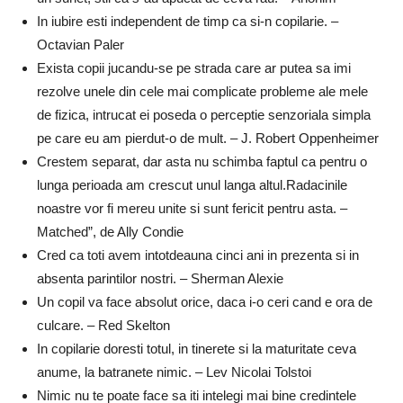
In iubire esti independent de timp ca si-n copilarie. –
Octavian Paler
Exista copii jucandu-se pe strada care ar putea sa imi
rezolve unele din cele mai complicate probleme ale mele
de fizica, intrucat ei poseda o perceptie senzoriala simpla
pe care eu am pierdut-o de mult. – J. Robert Oppenheimer
Crestem separat, dar asta nu schimba faptul ca pentru o
lunga perioada am crescut unul langa altul.Radacinile
noastre vor fi mereu unite si sunt fericit pentru asta. –
Matched”, de Ally Condie
Cred ca toti avem intotdeauna cinci ani in prezenta si in
absenta parintilor nostri. – Sherman Alexie
Un copil va face absolut orice, daca i-o ceri cand e ora de
culcare. – Red Skelton
In copilarie doresti totul, in tinerete si la maturitate ceva
anume, la batranete nimic. – Lev Nicolai Tolstoi
Nimic nu te poate face sa iti intelegi mai bine credintele