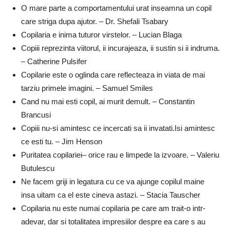
O mare parte a comportamentului urat inseamna un copil
care striga dupa ajutor. – Dr. Shefali Tsabary
Copilaria e inima tuturor virstelor. – Lucian Blaga
Copiii reprezinta viitorul, ii incurajeaza, ii sustin si ii indruma.
– Catherine Pulsifer
Copilarie este o oglinda care reflecteaza in viata de mai
tarziu primele imagini. – Samuel Smiles
Cand nu mai esti copil, ai murit demult. – Constantin
Brancusi
Copiii nu-si amintesc ce incercati sa ii invatati.Isi amintesc
ce esti tu. – Jim Henson
Puritatea copilariei– orice rau e limpede la izvoare. – Valeriu
Butulescu
Ne facem griji in legatura cu ce va ajunge copilul maine
insa uitam ca el este cineva astazi. – Stacia Tauscher
Copilaria nu este numai copilaria pe care am trait-o intr-
adevar, dar si totalitatea impresiilor despre ea care s au