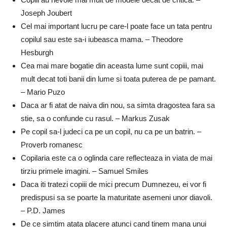
Joseph Joubert
Cel mai important lucru pe care-l poate face un tata pentru
copilul sau este sa-i iubeasca mama. – Theodore
Hesburgh
Cea mai mare bogatie din aceasta lume sunt copiii, mai
mult decat toti banii din lume si toata puterea de pe pamant.
– Mario Puzo
Daca ar fi atat de naiva din nou, sa simta dragostea fara sa
stie, sa o confunde cu rasul. – Markus Zusak
Pe copil sa-l judeci ca pe un copil, nu ca pe un batrin. –
Proverb romanesc
Copilaria este ca o oglinda care reflecteaza in viata de mai
tirziu primele imagini. – Samuel Smiles
Daca iti tratezi copiii de mici precum Dumnezeu, ei vor fi
predispusi sa se poarte la maturitate asemeni unor diavoli.
– P.D. James
De ce simtim atata placere atunci cand tinem mana unui