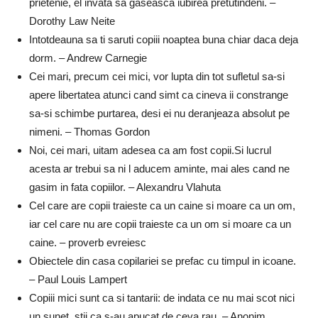
prietenie, el invata sa gaseasca iubirea pretutindeni. –
Dorothy Law Neite
Intotdeauna sa ti saruti copiii noaptea buna chiar daca deja
dorm. – Andrew Carnegie
Cei mari, precum cei mici, vor lupta din tot sufletul sa-si
apere libertatea atunci cand simt ca cineva ii constrange
sa-si schimbe purtarea, desi ei nu deranjeaza absolut pe
nimeni. – Thomas Gordon
Noi, cei mari, uitam adesea ca am fost copii.Si lucrul
acesta ar trebui sa ni l aducem aminte, mai ales cand ne
gasim in fata copiilor. – Alexandru Vlahuta
Cel care are copii traieste ca un caine si moare ca un om,
iar cel care nu are copii traieste ca un om si moare ca un
caine. – proverb evreiesc
Obiectele din casa copilariei se prefac cu timpul in icoane.
– Paul Louis Lampert
Copiii mici sunt ca si tantarii: de indata ce nu mai scot nici
un sunet, stii ca s-au apucat de ceva rau. – Anonim