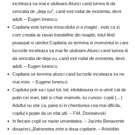
inceteaza sa mai e uluitoare.Atunci cand lumea iti da
senzatia de „deja vu”, cand esti rodat de existenta, devii
adult. – Eugen Ionescu
Copilaria este lumea miracolului si a magiei : este ca si
cum creatia ar rasari trandafirie din noapte, totul fiind
proaspat si uimitor.Copilaria se termina in momentul in care
lucrurile inceteaza sa mai fie uluitoare.Atunci cand lumea iti
da senzatia de-deja vu, cand esti rodat de existenta, devii
adult. – Eugen Ionescu
Copilaria se termina atunci cand lucrurile inceteaza sa ne
mai mire. – Eugene Ionesco
Copilului poti sa-i spui tot, tot; intotdeauna m-a uimit cat de
putin cei mari, tatii si chiar mamele, isi cunosc copiii (…)
Adultul nu stie ca, pana si in chestiunea cea mai dificila,
copilul ii poate da un sfat util. – F.M. Dostoievski
In fiecare copil se naste umanitatea. – Jacinto Benavente
douazeci.„Batranetea este a doua copilarie. – Aristofan