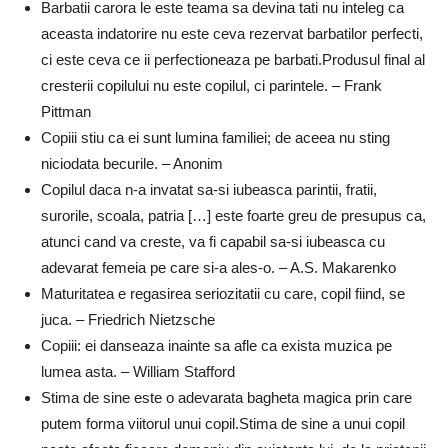
Barbatii carora le este teama sa devina tati nu inteleg ca
aceasta indatorire nu este ceva rezervat barbatilor perfecti,
ci este ceva ce ii perfectioneaza pe barbati.Produsul final al
cresterii copilului nu este copilul, ci parintele. – Frank
Pittman
Copiii stiu ca ei sunt lumina familiei; de aceea nu sting
niciodata becurile. – Anonim
Copilul daca n-a invatat sa-si iubeasca parintii, fratii,
surorile, scoala, patria […] este foarte greu de presupus ca,
atunci cand va creste, va fi capabil sa-si iubeasca cu
adevarat femeia pe care si-a ales-o. – A.S. Makarenko
Maturitatea e regasirea seriozitatii cu care, copil fiind, se
juca. – Friedrich Nietzsche
Copiii: ei danseaza inainte sa afle ca exista muzica pe
lumea asta. – William Stafford
Stima de sine este o adevarata bagheta magica prin care
putem forma viitorul unui copil.Stima de sine a unui copil