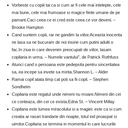
Vorbeste cu copiii tai ca si cum ar fi cele mai intelepte, cele
mai bune, cele mai frumoase si magice fiinte umane de pe
pamant.Caci ceea ce ei cred este ceea ce vor deveni. –
Brooke Hampton
Cand suntem copii, rar ne gandim la viitor.Aceasta inocenta
ne lasa sa ne bucuram de noi insine cum putini adulti o
fac.In ziua in care devenim preocupati de viitor, lasam
copilaria in urma. – Numele vantului”, de Patrick Rothfuss
Atunci cand o persoana este pedepsita pentru sinceritatea
sa, ea incepe sa invete sa minta.Shannon L. – Alder
Ramai copil atata timp cat poti sa fii copil. – Stephen
Sondheim
Copilaria este regatul unde nimeni nu moare.Nimeni din cei
ce conteaza, din cei ce exista.Edna St. – Vincent Millay
Copilaria este lumea miracolului si a magiei: este ca si cum
creatia ar rasari trandarie din noapte, totul ind proaspat si
uimitor.Copilaria se termina in momentul in care lucrurile