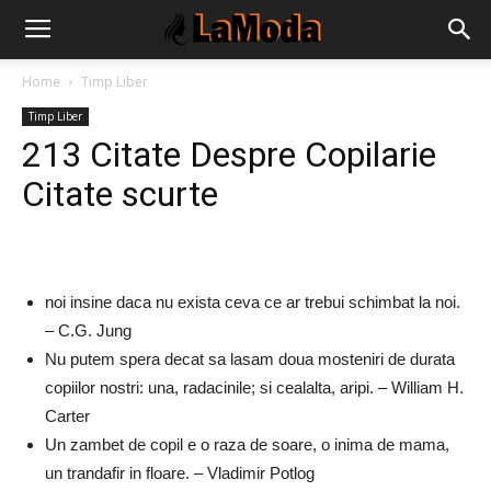
Home
Timp Liber
Timp Liber
213 Citate Despre Copilarie
Citate scurte
noi insine daca nu exista ceva ce ar trebui schimbat la noi.
– C.G. Jung
Nu putem spera decat sa lasam doua mosteniri de durata
copiilor nostri: una, radacinile; si cealalta, aripi. – William H.
Carter
Un zambet de copil e o raza de soare, o inima de mama,
un trandafir in floare. – Vladimir Potlog