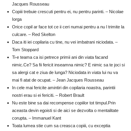
Jacques Rousseau
Copiii trebuie crescuti pentru ei, nu pentru parinti. – Nicolae
Iorga
Orice copil ar face tot ce ii ceri numai pentru a nu l trimite la
culcare. – Red Skelton
Daca iti iei copilaria cu tine, nu vei imbatrani niciodata. –
Tom Stoppard
Ti-e teama ca isi petrece primii ani din viata facand
nimic.Ce? Sa fii fericit inseamna nimic? E nimic sa te joci si
sa alergi cat e ziua de lunga? Niciodata in viata lui nu va
mai fi atat de ocupat. – Jean Jacques Rousseau
In cele mai fericite amintiri din copilaria noastra, parintii
nostri erau si ei fericiti. – Robert Brault
Nu este bine sa dai recompense copiilor tot timpul.Prin
aceasta devin egoisti si de aici se dezvolta o mentalitate
corupta. – Immanuel Kant
Toata lumea stie cum sa creasca copiii, cu exceptia