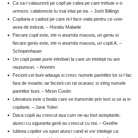
Ca sa-l calauzesti pe copil pe calea pe care trebuie s-o
urmeze, calatoreste tu mai intai pe ea. – Josh Billings
Copilaria e cadoul pe care ni-l face viata pentru ce vom
avea de indurat. – Horatiu Malaele
Fiecare copil este, intr-o anumita masura, un geniu si
fiecare geniu este, intr-o anumita masura, un copil.A. –
Schopenhauer
Un copil poate pune intrebari la care un intelept nu are
raspunsuri. – Anonim
Feciorii cei buni adauga si cresc numele parintilor lor si-l fac
fara de moarte; iar feciorii cei rai ocarasc si sting numele
parintilor buni. – Miron Costin
Literatura este o boala care se transmite prin text si se ia in
copilarie. – Jane Yolen
Daca copiii au crescut asa cum ne-au fost asteptarile,
atunci cu siguranta genii au crescut cu noi. – Geothe
Iubirea copiilor va spori atunci cand ei vor intelege ca