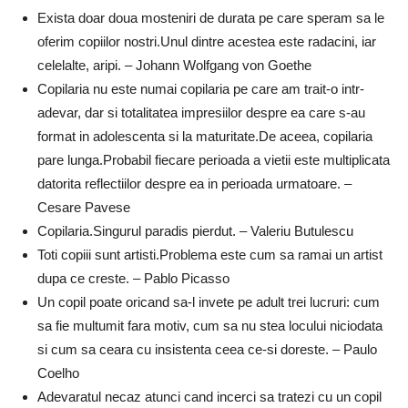
Exista doar doua mosteniri de durata pe care speram sa le
oferim copiilor nostri.Unul dintre acestea este radacini, iar
celelalte, aripi. – Johann Wolfgang von Goethe
Copilaria nu este numai copilaria pe care am trait-o intr-
adevar, dar si totalitatea impresiilor despre ea care s-au
format in adolescenta si la maturitate.De aceea, copilaria
pare lunga.Probabil fiecare perioada a vietii este multiplicata
datorita reflectiilor despre ea in perioada urmatoare. –
Cesare Pavese
Copilaria.Singurul paradis pierdut. – Valeriu Butulescu
Toti copiii sunt artisti.Problema este cum sa ramai un artist
dupa ce creste. – Pablo Picasso
Un copil poate oricand sa-l invete pe adult trei lucruri: cum
sa fie multumit fara motiv, cum sa nu stea locului niciodata
si cum sa ceara cu insistenta ceea ce-si doreste. – Paulo
Coelho
Adevaratul necaz atunci cand incerci sa tratezi cu un copil