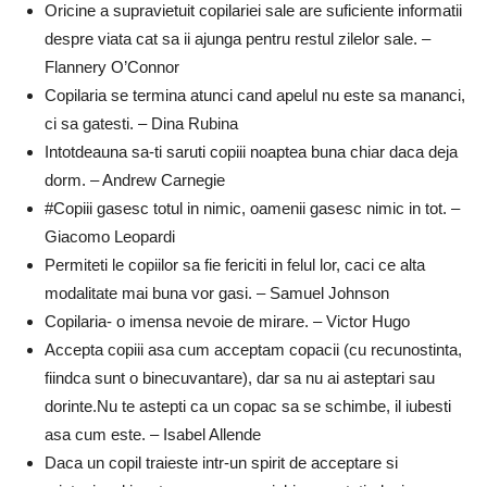
Oricine a supravietuit copilariei sale are suficiente informatii
despre viata cat sa ii ajunga pentru restul zilelor sale. –
Flannery O’Connor
Copilaria se termina atunci cand apelul nu este sa mananci,
ci sa gatesti. – Dina Rubina
Intotdeauna sa-ti saruti copiii noaptea buna chiar daca deja
dorm. – Andrew Carnegie
#Copiii gasesc totul in nimic, oamenii gasesc nimic in tot. –
Giacomo Leopardi
Permiteti le copiilor sa fie fericiti in felul lor, caci ce alta
modalitate mai buna vor gasi. – Samuel Johnson
Copilaria- o imensa nevoie de mirare. – Victor Hugo
Accepta copiii asa cum acceptam copacii (cu recunostinta,
fiindca sunt o binecuvantare), dar sa nu ai asteptari sau
dorinte.Nu te astepti ca un copac sa se schimbe, il iubesti
asa cum este. – Isabel Allende
Daca un copil traieste intr-un spirit de acceptare si