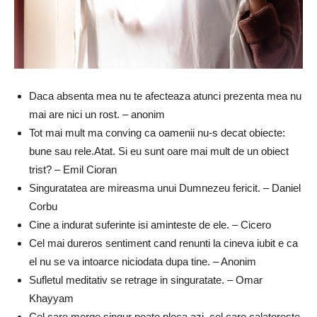
Daca absenta mea nu te afecteaza atunci prezenta mea nu
mai are nici un rost. – anonim
Tot mai mult ma conving ca oamenii nu-s decat obiecte:
bune sau rele.Atat. Si eu sunt oare mai mult de un obiect
trist? – Emil Cioran
Singuratatea are mireasma unui Dumnezeu fericit. – Daniel
Corbu
Cine a indurat suferinte isi aminteste de ele. – Cicero
Cel mai dureros sentiment cand renunti la cineva iubit e ca
el nu se va intoarce niciodata dupa tine. – Anonim
Sufletul meditativ se retrage in singuratate. – Omar
Khayyam
Cel care merge singur poate pleca azi, cel care calatoreste