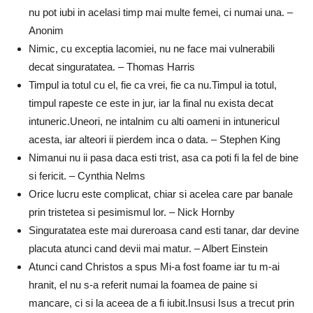
nu pot iubi in acelasi timp mai multe femei, ci numai una. –
Anonim
Nimic, cu exceptia lacomiei, nu ne face mai vulnerabili
decat singuratatea. – Thomas Harris
Timpul ia totul cu el, fie ca vrei, fie ca nu.Timpul ia totul,
timpul rapeste ce este in jur, iar la final nu exista decat
intuneric.Uneori, ne intalnim cu alti oameni in intunericul
acesta, iar alteori ii pierdem inca o data. – Stephen King
Nimanui nu ii pasa daca esti trist, asa ca poti fi la fel de bine
si fericit. – Cynthia Nelms
Orice lucru este complicat, chiar si acelea care par banale
prin tristetea si pesimismul lor. – Nick Hornby
Singuratatea este mai dureroasa cand esti tanar, dar devine
placuta atunci cand devii mai matur. – Albert Einstein
Atunci cand Christos a spus Mi-a fost foame iar tu m-ai
hranit, el nu s-a referit numai la foamea de paine si
mancare, ci si la aceea de a fi iubit.Insusi Isus a trecut prin