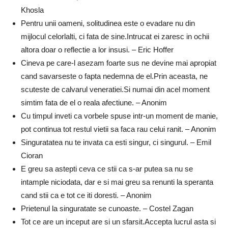
Khosla
Pentru unii oameni, solitudinea este o evadare nu din
mijlocul celorlalti, ci fata de sine.Intrucat ei zaresc in ochii
altora doar o reflectie a lor insusi. – Eric Hoffer
Cineva pe care-l asezam foarte sus ne devine mai apropiat
cand savarseste o fapta nedemna de el.Prin aceasta, ne
scuteste de calvarul veneratiei.Si numai din acel moment
simtim fata de el o reala afectiune. – Anonim
Cu timpul inveti ca vorbele spuse intr-un moment de manie,
pot continua tot restul vietii sa faca rau celui ranit. – Anonim
Singuratatea nu te invata ca esti singur, ci singurul. – Emil
Cioran
E greu sa astepti ceva ce stii ca s-ar putea sa nu se
intample niciodata, dar e si mai greu sa renunti la speranta
cand stii ca e tot ce iti doresti. – Anonim
Prietenul la singuratate se cunoaste. – Costel Zagan
Tot ce are un inceput are si un sfarsit.Accepta lucrul asta si