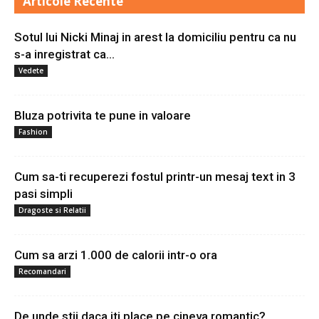
Articole Recente
Sotul lui Nicki Minaj in arest la domiciliu pentru ca nu
s-a inregistrat ca...
Vedete
Bluza potrivita te pune in valoare
Fashion
Cum sa-ti recuperezi fostul printr-un mesaj text in 3
pasi simpli
Dragoste si Relatii
Cum sa arzi 1.000 de calorii intr-o ora
Recomandari
De unde stii daca iti place pe cineva romantic?