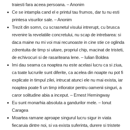
traiesti fara aceea persoana. – Anonim
Ce se intampla cand el e printul tau frumos, dar tu nu esti
printesa visurilor sale. – Anonim
Trezit din somn, cu scrasnetul visului intrerupt, cu brusca
revenire la revelatiile concretului, nu scap de intrebarea: si
daca maine nu mi voi mai recunoaste in cine stie ce oglinda
zdrentuita de timp si uitare, propriul chip, macinat de tristeti,
de echivocuri si de rasariteana lene. – Iulian Boldea
Imi dau seama ca noaptea nu este acelasi lucru ca si ziua,
ca toate lucrurile sunt diferite, ca acelea din noapte nu pot fi
explicate in timpul zilei, intrucat atunci ele nu mai exista, iar
noaptea poate fi un timp infiorator pentru oamenii singuri, a
caror solitudine abia a inceput. – Ernest Hemingway
Eu sunt monarhia absoluta a gandurilor mele. – Ionut
Caragea
Moartea ramane aproape singurul lucru sigur in viata
fiecaruia dintre noi, si va exista suferinta, durere si tristete