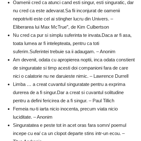
Oamenii cred ca atunci cand esti singur, esti singuratic, dar
nu cred ca este adevarat.Sa fii inconjurat de oamenii
nepotriviti este cel ai stingher lucru din Univers. –
Eliberarea lui Max McTrue”, de Kim Culbertson
Nu cred ca pur si simplu suferinta te invata.Daca ar fi asa,
toata lumea ar fi intelepteata, pentru ca toti
suferim.Suferintei trebuie sa ii adaugam. – Anonim
Am devenit, odata cu apropierea noptii, inca odata constient
de singuratate si timp acesti doi companioni fara de care
nici o calatorie nu ne daruieste nimic. – Lawrence Durrell
Limba … a creat cuvantul singuratate pentru a exprima
durerea de a fi singur.Dar a creat si cuvantul solitudine
pentru a defini fericirea de a fi singur. – Paul Tillich
Femeia nu-ti iarta nicio inocenta, precum viata nicio
luciditate. – Anonim
Singuratatea e peste tot in acet oras fara somn/ poemul
incepe cu ea/ ca un clopot departe stins intr-un ecou. –