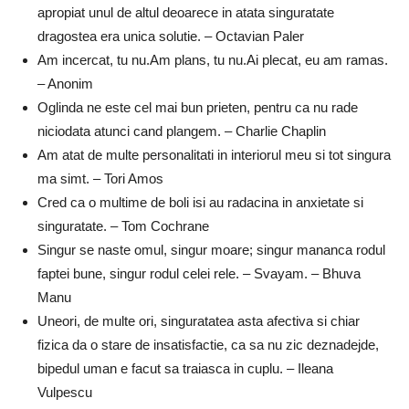
apropiat unul de altul deoarece in atata singuratate
dragostea era unica solutie. – Octavian Paler
Am incercat, tu nu.Am plans, tu nu.Ai plecat, eu am ramas.
– Anonim
Oglinda ne este cel mai bun prieten, pentru ca nu rade
niciodata atunci cand plangem. – Charlie Chaplin
Am atat de multe personalitati in interiorul meu si tot singura
ma simt. – Tori Amos
Cred ca o multime de boli isi au radacina in anxietate si
singuratate. – Tom Cochrane
Singur se naste omul, singur moare; singur mananca rodul
faptei bune, singur rodul celei rele. – Svayam. – Bhuva
Manu
Uneori, de multe ori, singuratatea asta afectiva si chiar
fizica da o stare de insatisfactie, ca sa nu zic deznadejde,
bipedul uman e facut sa traiasca in cuplu. – Ileana
Vulpescu