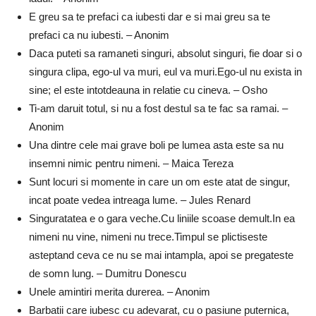
E greu sa te prefaci ca iubesti dar e si mai greu sa te
prefaci ca nu iubesti. – Anonim
Daca puteti sa ramaneti singuri, absolut singuri, fie doar si o
singura clipa, ego-ul va muri, eul va muri.Ego-ul nu exista in
sine; el este intotdeauna in relatie cu cineva. – Osho
Ti-am daruit totul, si nu a fost destul sa te fac sa ramai. –
Anonim
Una dintre cele mai grave boli pe lumea asta este sa nu
insemni nimic pentru nimeni. – Maica Tereza
Sunt locuri si momente in care un om este atat de singur,
incat poate vedea intreaga lume. – Jules Renard
Singuratatea e o gara veche.Cu liniile scoase demult.In ea
nimeni nu vine, nimeni nu trece.Timpul se plictiseste
asteptand ceva ce nu se mai intampla, apoi se pregateste
de somn lung. – Dumitru Donescu
Unele amintiri merita durerea. – Anonim
Barbatii care iubesc cu adevarat, cu o pasiune puternica,