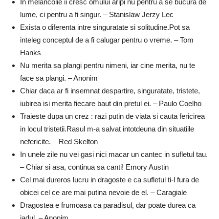
In melancolie ii cresc omului aripi nu pentru a se bucura de
lume, ci pentru a fi singur. – Stanislaw Jerzy Lec
Exista o diferenta intre singuratate si solitudine.Pot sa
inteleg conceptul de a fi calugar pentru o vreme. – Tom
Hanks
Nu merita sa plangi pentru nimeni, iar cine merita, nu te
face sa plangi. – Anonim
Chiar daca ar fi insemnat despartire, singuratate, tristete,
iubirea isi merita fiecare baut din pretul ei. – Paulo Coelho
Traieste dupa un crez : razi putin de viata si cauta fericirea
in locul tristetii.Rasul m-a salvat intotdeuna din situatiile
nefericite. – Red Skelton
In unele zile nu vei gasi nici macar un cantec in sufletul tau.
– Chiar si asa, continua sa canti! Emory Austin
Cel mai dureros lucru in dragoste e ca sufletul ti-l fura de
obicei cel ce are mai putina nevoie de el. – Caragiale
Dragostea e frumoasa ca paradisul, dar poate durea ca
iadul. – Anonim