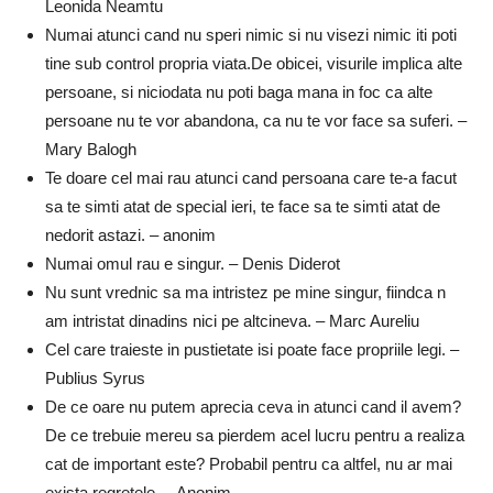
Leonida Neamtu
Numai atunci cand nu speri nimic si nu visezi nimic iti poti
tine sub control propria viata.De obicei, visurile implica alte
persoane, si niciodata nu poti baga mana in foc ca alte
persoane nu te vor abandona, ca nu te vor face sa suferi. –
Mary Balogh
Te doare cel mai rau atunci cand persoana care te-a facut
sa te simti atat de special ieri, te face sa te simti atat de
nedorit astazi. – anonim
Numai omul rau e singur. – Denis Diderot
Nu sunt vrednic sa ma intristez pe mine singur, fiindca n
am intristat dinadins nici pe altcineva. – Marc Aureliu
Cel care traieste in pustietate isi poate face propriile legi. –
Publius Syrus
De ce oare nu putem aprecia ceva in atunci cand il avem?
De ce trebuie mereu sa pierdem acel lucru pentru a realiza
cat de important este? Probabil pentru ca altfel, nu ar mai
exista regretele. – Anonim