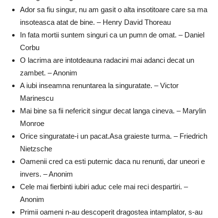
Ador sa fiu singur, nu am gasit o alta insotitoare care sa ma
insoteasca atat de bine. – Henry David Thoreau
In fata mortii suntem singuri ca un pumn de omat. – Daniel
Corbu
O lacrima are intotdeauna radacini mai adanci decat un
zambet. – Anonim
A iubi inseamna renuntarea la singuratate. – Victor
Marinescu
Mai bine sa fii nefericit singur decat langa cineva. – Marylin
Monroe
Orice singuratate-i un pacat.Asa graieste turma. – Friedrich
Nietzsche
Oamenii cred ca esti puternic daca nu renunti, dar uneori e
invers. – Anonim
Cele mai fierbinti iubiri aduc cele mai reci despartiri. –
Anonim
Primii oameni n-au descoperit dragostea intamplator, s-au