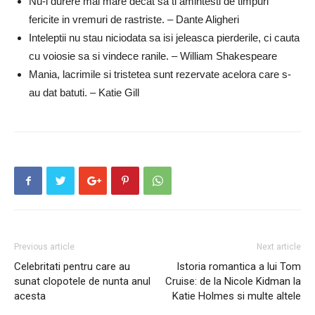
Nu-i durere mai mare decat sa ti amintesti de timpuri
fericite in vremuri de rastriste. – Dante Aligheri
Inteleptii nu stau niciodata sa isi jeleasca pierderile, ci cauta
cu voiosie sa si vindece ranile. – William Shakespeare
Mania, lacrimile si tristetea sunt rezervate acelora care s-
au dat batuti. – Katie Gill
Previous article
Next article
Celebritati pentru care au
Istoria romantica a lui Tom
sunat clopotele de nunta anul
Cruise: de la Nicole Kidman la
acesta
Katie Holmes si multe altele