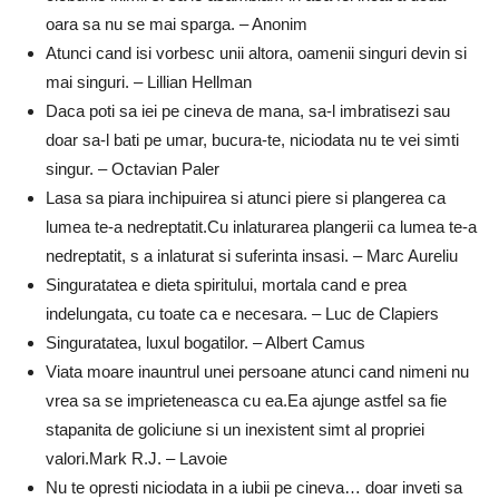
oara sa nu se mai sparga. – Anonim
Atunci cand isi vorbesc unii altora, oamenii singuri devin si
mai singuri. – Lillian Hellman
Daca poti sa iei pe cineva de mana, sa-l imbratisezi sau
doar sa-l bati pe umar, bucura-te, niciodata nu te vei simti
singur. – Octavian Paler
Lasa sa piara inchipuirea si atunci piere si plangerea ca
lumea te-a nedreptatit.Cu inlaturarea plangerii ca lumea te-a
nedreptatit, s a inlaturat si suferinta insasi. – Marc Aureliu
Singuratatea e dieta spiritului, mortala cand e prea
indelungata, cu toate ca e necesara. – Luc de Clapiers
Singuratatea, luxul bogatilor. – Albert Camus
Viata moare inauntrul unei persoane atunci cand nimeni nu
vrea sa se imprieteneasca cu ea.Ea ajunge astfel sa fie
stapanita de goliciune si un inexistent simt al propriei
valori.Mark R.J. – Lavoie
Nu te opresti niciodata in a iubii pe cineva… doar inveti sa