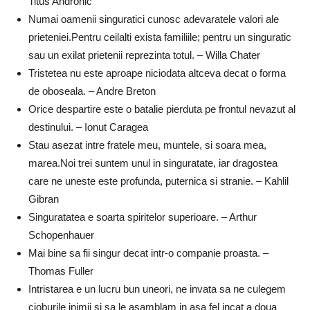
Titus Andronic
Numai oamenii singuratici cunosc adevaratele valori ale
prieteniei.Pentru ceilalti exista familiile; pentru un singuratic
sau un exilat prietenii reprezinta totul. – Willa Chater
Tristetea nu este aproape niciodata altceva decat o forma
de oboseala. – Andre Breton
Orice despartire este o batalie pierduta pe frontul nevazut al
destinului. – Ionut Caragea
Stau asezat intre fratele meu, muntele, si soara mea,
marea.Noi trei suntem unul in singuratate, iar dragostea
care ne uneste este profunda, puternica si stranie. – Kahlil
Gibran
Singuratatea e soarta spiritelor superioare. – Arthur
Schopenhauer
Mai bine sa fii singur decat intr-o companie proasta. –
Thomas Fuller
Intristarea e un lucru bun uneori, ne invata sa ne culegem
cioburile inimii si sa le asamblam in asa fel incat a doua