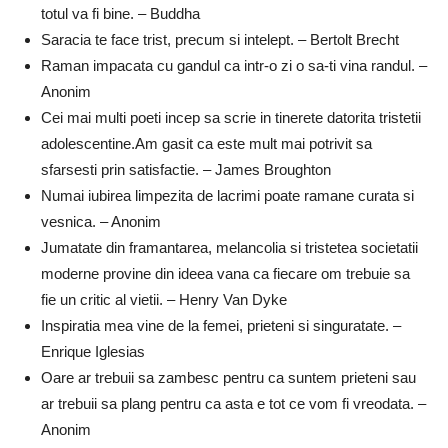
totul va fi bine. – Buddha
Saracia te face trist, precum si intelept. – Bertolt Brecht
Raman impacata cu gandul ca intr-o zi o sa-ti vina randul. –
Anonim
Cei mai multi poeti incep sa scrie in tinerete datorita tristetii
adolescentine.Am gasit ca este mult mai potrivit sa
sfarsesti prin satisfactie. – James Broughton
Numai iubirea limpezita de lacrimi poate ramane curata si
vesnica. – Anonim
Jumatate din framantarea, melancolia si tristetea societatii
moderne provine din ideea vana ca fiecare om trebuie sa
fie un critic al vietii. – Henry Van Dyke
Inspiratia mea vine de la femei, prieteni si singuratate. –
Enrique Iglesias
Oare ar trebuii sa zambesc pentru ca suntem prieteni sau
ar trebuii sa plang pentru ca asta e tot ce vom fi vreodata. –
Anonim