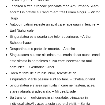
Fericirea a trecut repede prin viata mea.Am urmat-o.Si-am
adormit in bratele ei.Cand m-am trezit eram singur. – Victor
Hugo
Autocompatimirea este un acid care face gauri in fericire. –
Earl Nightingale
Singuratatea este soarta spiritelor superioare. – Arthur
Schopenhauer
Despartirea e o parte din moarte. – Anonim
Singuratatea nu este niciodata mai cruda decat atunci cand
este simtita in apropierea cuiva care inceteaza sa mai
comunice. – Germaine Greer
Daca te temi de furtunile inimii, fereste-te de
singuratate.Marile pasiuni sunt solitare. – Chateaubriand
Singuratatea e starea spirituala in care ne nastem, acea
stare naturala si adevarata. – Mircea Eliade
Sa transformi goliciunea in singuratate, plinatatea in
individualitate.Ah, acesta este secretul vietii. – Sunita