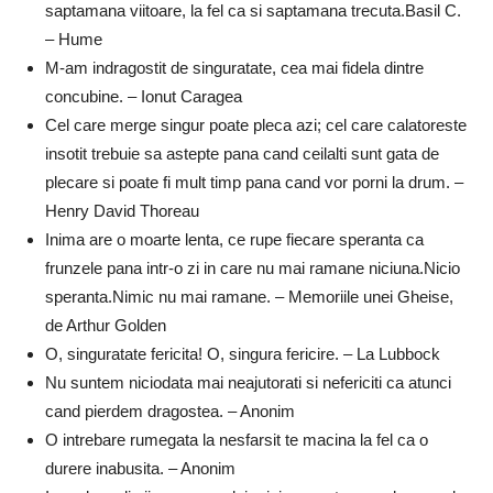
saptamana viitoare, la fel ca si saptamana trecuta.Basil C.
– Hume
M-am indragostit de singuratate, cea mai fidela dintre
concubine. – Ionut Caragea
Cel care merge singur poate pleca azi; cel care calatoreste
insotit trebuie sa astepte pana cand ceilalti sunt gata de
plecare si poate fi mult timp pana cand vor porni la drum. –
Henry David Thoreau
Inima are o moarte lenta, ce rupe fiecare speranta ca
frunzele pana intr-o zi in care nu mai ramane niciuna.Nicio
speranta.Nimic nu mai ramane. – Memoriile unei Gheise,
de Arthur Golden
O, singuratate fericita! O, singura fericire. – La Lubbock
Nu suntem niciodata mai neajutorati si nefericiti ca atunci
cand pierdem dragostea. – Anonim
O intrebare rumegata la nesfarsit te macina la fel ca o
durere inabusita. – Anonim