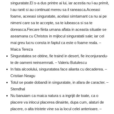
singuratate.El s-a dus printre ai lui, iar acestia nu l-au primit,
l-au ranit si au continuat mereu sa il raneasca.Aceeasi
foame, aceeasi singuratate, acelasi simtamant ca nu ai pe
nimeni care sa te accepte, sa te iubeasca si sa te
doreasca.Fiecare fiinta umana aflata in aceasta situatie se
aseamana cu Christos in mijlocul singuratatii sale; iar cel
mai greu lucru consta in faptul ca este o foame reala. –
Maica Tereza
Singuratatea se obtine, fie traind in desert, fie inconjurandu-
te de oameni neinsemnati. – Valeriu Butulescu
In fata alcoolului, singuratatea face alianta cu decaderea. –
Cristian Neagu
Totul se poate dobandi in singuratate, in afara de caracter. –
Stendhal
Nu banuiam ca maica natura s a ingrijit de toate, ca o
placere va inlocui placerea dinainte, dupa cum, alaturi de
placere, o alta tristete vine sa ia locul celei anterioare. –